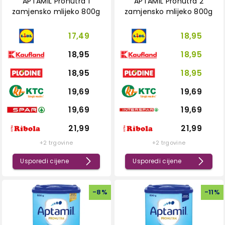
APTAMIL Pronutra 1
APTAMIL Pronutra 2
zamjensko mlijeko 800g
zamjensko mlijeko 800g
17,49
18,95
18,95
18,95
18,95
18,95
19,69
19,69
19,69
19,69
21,99
21,99
+2 trgovine
+2 trgovine
Usporedi cijene
Usporedi cijene
-
8
%
-
11
%