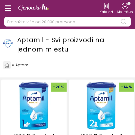
Katalozi
Moj račun
Aptamil - Svi proizvodi na
jednom mjestu
Aptamil
-
20
%
-
14
%