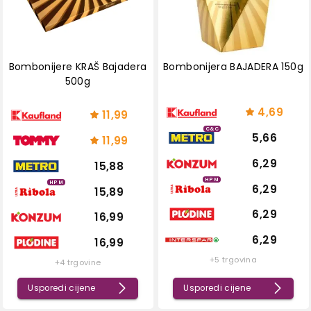
Bombonijere KRAŠ Bajadera
Bombonijera BAJADERA 150g
500g
4,69
11,99
C&C
5,66
11,99
6,29
15,88
HPM
HPM
6,29
15,89
6,29
16,99
6,29
16,99
+5 trgovina
+4 trgovine
Usporedi cijene
Usporedi cijene