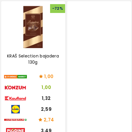
-
72
%
KRAŠ Selection bajadera
130g
1,00
1,00
1,32
2,59
2,74
3,49