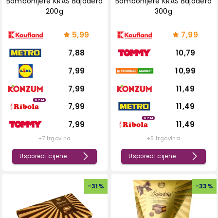
Bombonijere KRAŠ Bajadera
Bombonijere KRAŠ Bajadera
200g
300g
5,99
7,99
7,88
10,79
7,99
10,99
7,99
11,49
HPM
7,99
11,49
HPM
7,99
11,49
+7 trgovina
+5 trgovina
Usporedi cijene
Usporedi cijene
-
31
%
-
33
%