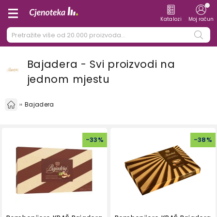
Katalozi
Moj račun
Bajadera - Svi proizvodi na
jednom mjestu
Bajadera
-
33
%
-
38
%