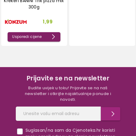
Krekeri BANINI Trik pizza mix
300g
1,99
Usporedi cijene
Prijavite se na newsletter
Budite uvijek u toku! Prijavite se na naš
newsletter i otkrijte najaktualnije ponude i
novosti.
Suglasan/na sam da Cjenoteka.hr koristi