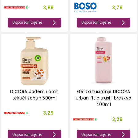
3,89
3,79
Usporedi cijene
Usporedi cijene
DICORA badem i orah
Gel za tuširanje DICORA
tekući sapun 500ml
urban fit citrusi i breskva
400ml
3,29
3,29
Usporedi cijene
Usporedi cijene