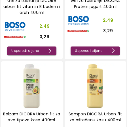
Gel za tuširanje DICORA
Gel za tuširanje DICORA
urban fit vitamin B badem i
Protein jogurt 400ml
orah 400ml
2,49
2,49
3,29
3,29
Usporedi cijene
Usporedi cijene
Balzam DICORA Urban fit za
Šampon DICORA Urban fit
sve tipove kose 400ml
za oštećenu kosu 400ml