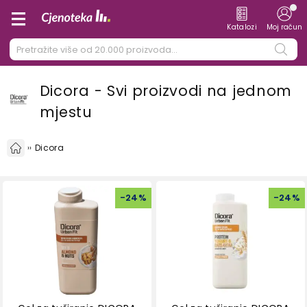
Katalozi
Moj račun
Dicora - Svi proizvodi na jednom
mjestu
Dicora
-
24
%
-
24
%