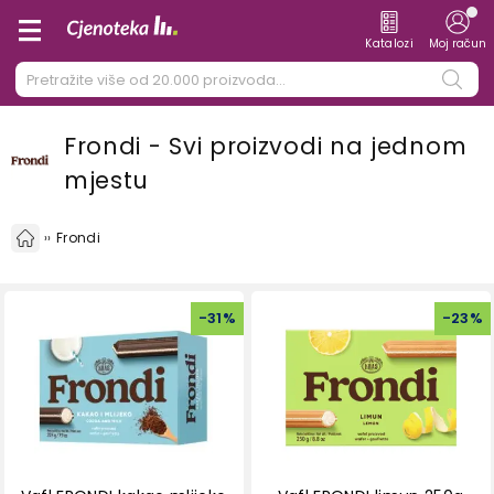
Katalozi
Moj račun
Frondi - Svi proizvodi na jednom
mjestu
Frondi
-
31
%
-
23
%