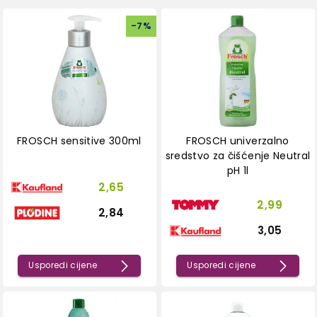
-
7
%
FROSCH sensitive 300ml
FROSCH univerzalno
sredstvo za čišćenje Neutral
pH 1l
2,65
2,99
2,84
3,05
Usporedi cijene
Usporedi cijene