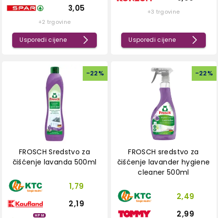
3,05
+3 trgovine
+2 trgovine
Usporedi cijene
Usporedi cijene
-
22
%
-
22
%
FROSCH Sredstvo za
FROSCH sredstvo za
čišćenje lavanda 500ml
čišćenje lavander hygiene
cleaner 500ml
1,79
2,49
2,19
2,99
HPM