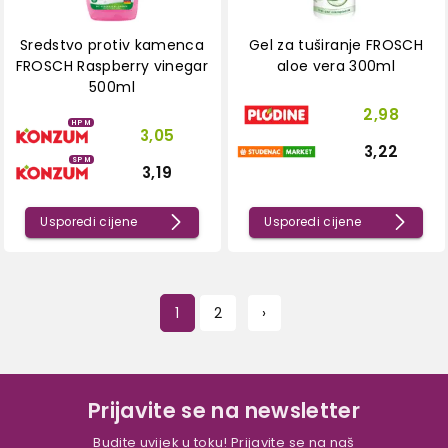
Sredstvo protiv kamenca
Gel za tuširanje FROSCH
FROSCH Raspberry vinegar
aloe vera 300ml
500ml
2,98
HPM
3,05
3,22
SPM
3,19
Usporedi cijene
Usporedi cijene
1
2
›
Prijavite se na newsletter
Budite uvijek u toku! Prijavite se na naš