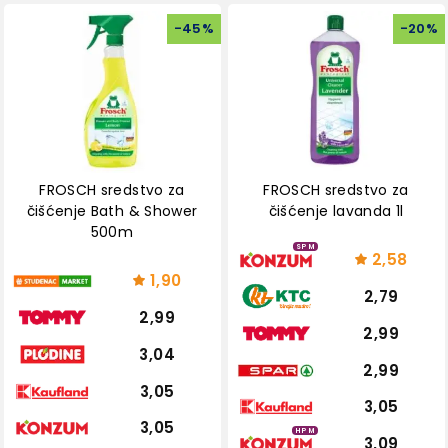
-
45
%
-
20
%
FROSCH sredstvo za
FROSCH sredstvo za
čišćenje Bath & Shower
čišćenje lavanda 1l
500m
SPM
2,58
1,90
2,79
2,99
2,99
3,04
2,99
3,05
3,05
3,05
HPM
3,09