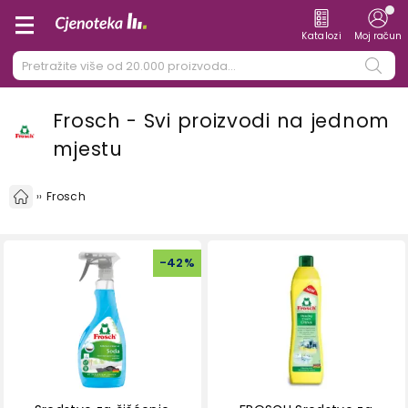
Katalozi
Moj račun
Frosch - Svi proizvodi na jednom
mjestu
Frosch
-
42
%