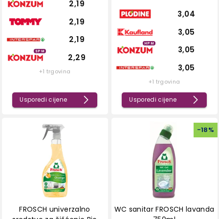
2,19
3,04
2,19
3,05
2,19
HPM
3,05
SPM
2,29
3,05
+1 trgovina
+1 trgovina
Usporedi cijene
Usporedi cijene
-
18
%
FROSCH univerzalno
WC sanitar FROSCH lavanda