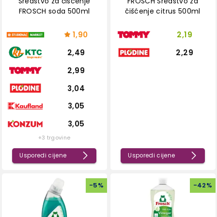
Sredstvo za čišćenje
FROSCH Sredstvo za
FROSCH soda 500ml
čišćenje citrus 500ml
1,90
2,19
2,49
2,29
2,99
3,04
3,05
3,05
+3 trgovine
Usporedi cijene
Usporedi cijene
-
5
%
-
42
%