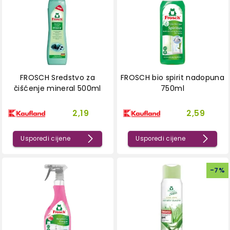
FROSCH Sredstvo za
FROSCH bio spirit nadopuna
čišćenje mineral 500ml
750ml
2,19
2,59
Usporedi cijene
Usporedi cijene
-
7
%