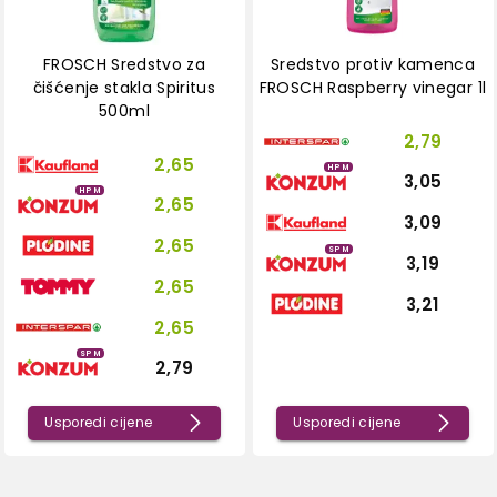
FROSCH Sredstvo za
Sredstvo protiv kamenca
čišćenje stakla Spiritus
FROSCH Raspberry vinegar 1l
500ml
2,79
2,65
HPM
3,05
HPM
2,65
3,09
2,65
SPM
3,19
2,65
3,21
2,65
SPM
2,79
Usporedi cijene
Usporedi cijene