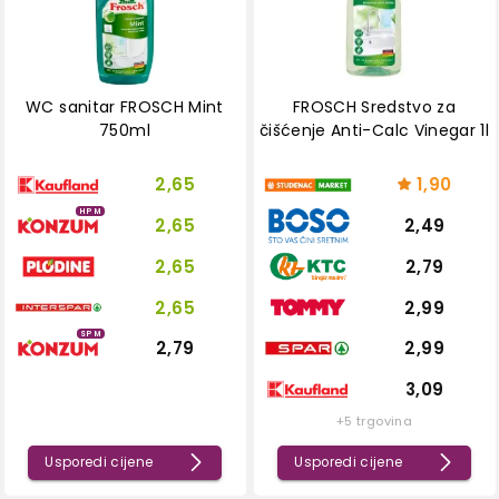
WC sanitar FROSCH Mint
FROSCH Sredstvo za
750ml
čišćenje Anti-Calc Vinegar 1l
2,65
1,90
HPM
2,65
2,49
2,65
2,79
2,65
2,99
SPM
2,79
2,99
3,09
+5 trgovina
Usporedi cijene
Usporedi cijene