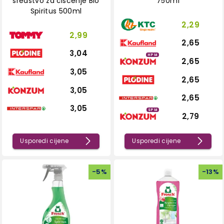
sredstvo za čišćenje Bio
750ml
Spiritus 500ml
2,29
2,99
2,65
3,04
HPM
2,65
3,05
2,65
3,05
2,65
3,05
SPM
2,79
Usporedi cijene
Usporedi cijene
-
5
%
-
13
%