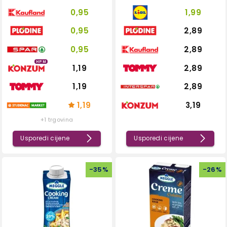
0,95
1,99
0,95
2,89
0,95
2,89
HPM
1,19
2,89
1,19
2,89
1,19
3,19
+1 trgovina
Usporedi cijene
Usporedi cijene
-
35
%
-
26
%