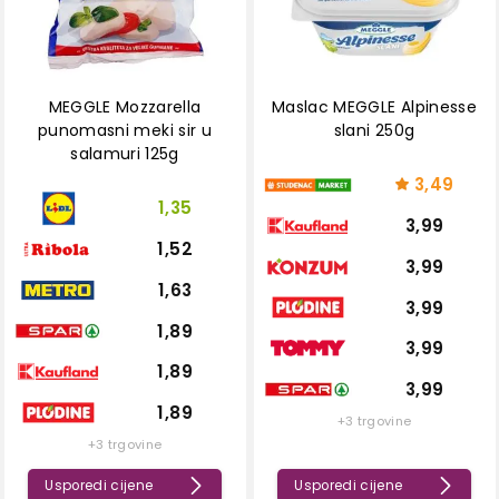
MEGGLE Mozzarella
Maslac MEGGLE Alpinesse
punomasni meki sir u
slani 250g
salamuri 125g
3,49
1,35
3,99
1,52
3,99
1,63
3,99
1,89
3,99
1,89
3,99
1,89
+3 trgovine
+3 trgovine
Usporedi cijene
Usporedi cijene