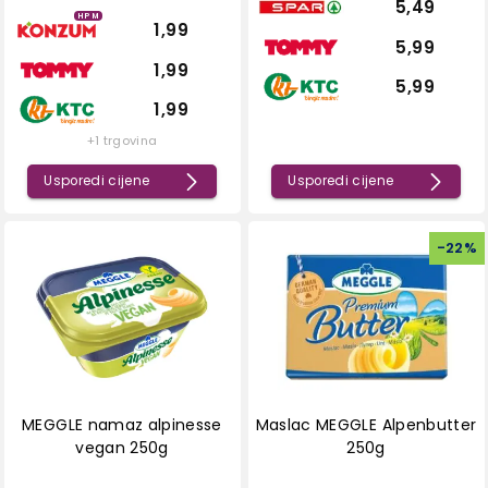
5,49
HPM
1,99
5,99
1,99
5,99
1,99
+1 trgovina
Usporedi cijene
Usporedi cijene
-
22
%
MEGGLE namaz alpinesse
Maslac MEGGLE Alpenbutter
vegan 250g
250g