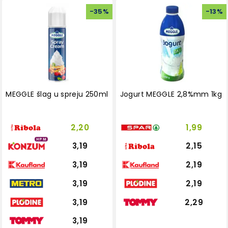
-
35
%
-
13
%
MEGGLE šlag u spreju 250ml
Jogurt MEGGLE 2,8%mm 1kg
2,20
1,99
HPM
3,19
2,15
3,19
2,19
3,19
2,19
3,19
2,29
3,19