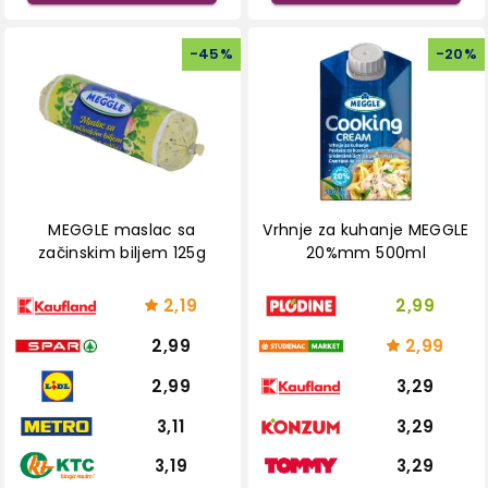
-
45
%
-
20
%
MEGGLE maslac sa
Vrhnje za kuhanje MEGGLE
začinskim biljem 125g
20%mm 500ml
2,19
2,99
2,99
2,99
2,99
3,29
3,11
3,29
3,19
3,29