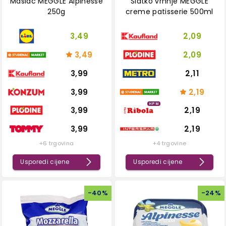
Maslac MEGGLE Alpinesse
Slatko vrhnje MEGGLE
250g
creme patisserie 500ml
3,49
2,09
3,49
2,09
3,99
2,11
3,99
2,19
HPM
3,99
2,19
3,99
2,19
+6 trgovina
+4 trgovine
Usporedi cijene
Usporedi cijene
-
40
%
-
24
%