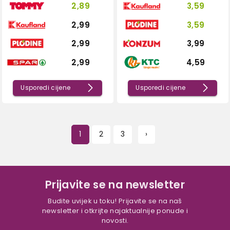
2,89
3,59
2,99
3,59
2,99
3,99
2,99
4,59
Usporedi cijene
Usporedi cijene
1
2
3
›
Prijavite se na newsletter
Budite uvijek u toku! Prijavite se na naš
newsletter i otkrijte najaktualnije ponude i
novosti.