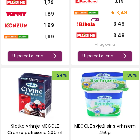
3,19
1,79
3,48
1,89
HPM
3,49
1,99
3,49
1,99
+1 trgovina
Usporedi cijene
Usporedi cijene
-
24
%
-
38
%
Slatko vrhnje MEGGLE
MEGGLE svježi sir s vrhnjem
Creme patisserie 200ml
450g