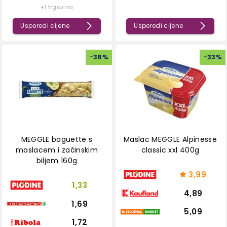
+1 trgovina
Usporedi cijene
Usporedi cijene
-
38
%
-
33
%
MEGGLE baguette s
Maslac MEGGLE Alpinesse
maslacem i začinskim
classic xxl 400g
biljem 160g
3,99
1,33
4,89
1,69
5,09
1,72