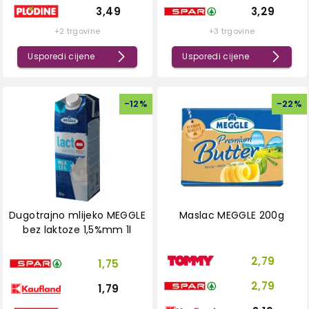
3,49
3,29
+2 trgovine
+3 trgovine
Usporedi cijene
Usporedi cijene
-
12
%
-
22
%
Dugotrajno mlijeko MEGGLE
Maslac MEGGLE 200g
bez laktoze 1,5%mm 1l
2,79
1,75
2,79
1,79