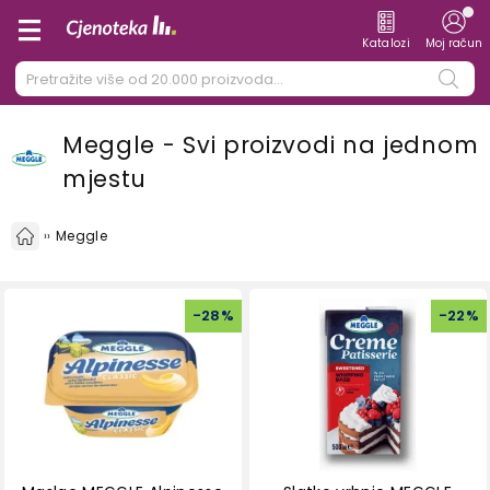
Katalozi
Moj račun
Meggle - Svi proizvodi na jednom
mjestu
Meggle
-
28
%
-
22
%