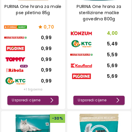
PURINA One hrana za male
PURINA One hrana za
pse piletina 85g
sterilizirane mačke
govedina 800g
0,70
4,00
0,99
5,49
0,99
5,59
0,99
5,69
HPM
0,99
5,69
0,99
+1 trgovina
Usporedi cijene
Usporedi cijene
-
30
%