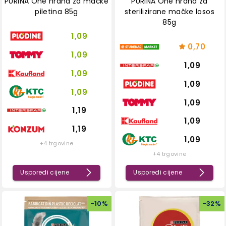
PURINA One hrana za mačke
PURINA One hrana za
piletina 85g
sterilizirane mačke losos
85g
1,09
0,70
1,09
1,09
1,09
1,09
1,09
1,09
1,19
1,09
1,19
1,09
+4 trgovine
+4 trgovine
Usporedi cijene
Usporedi cijene
-
10
%
-
32
%