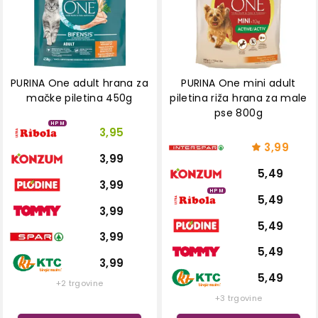
PURINA One adult hrana za
PURINA One mini adult
mačke piletina 450g
piletina riža hrana za male
pse 800g
HPM
3,95
3,99
3,99
5,49
3,99
HPM
5,49
3,99
5,49
3,99
5,49
3,99
5,49
+2 trgovine
+3 trgovine