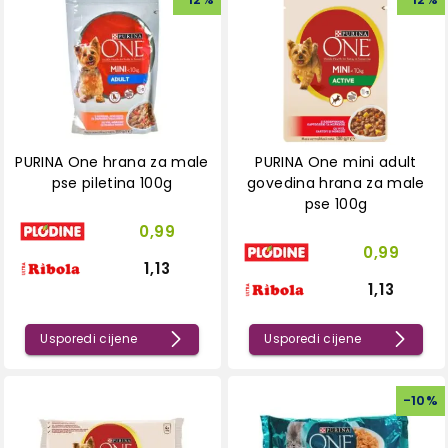
PURINA One hrana za male
PURINA One mini adult
pse piletina 100g
govedina hrana za male
pse 100g
0,99
0,99
1,13
1,13
Usporedi cijene
Usporedi cijene
-
10
%