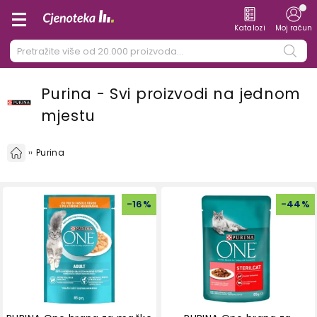
Katalozi
Moj račun
Purina - Svi proizvodi na jednom
mjestu
Purina
-
16
%
-
44
%