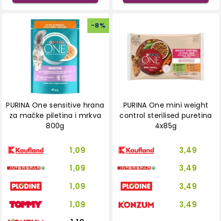
-
8
%
PURINA One sensitive hrana
PURINA One mini weight
za mačke piletina i mrkva
control sterilised puretina
800g
4x85g
1,09
3,49
1,09
3,49
1,09
3,49
1,09
3,49