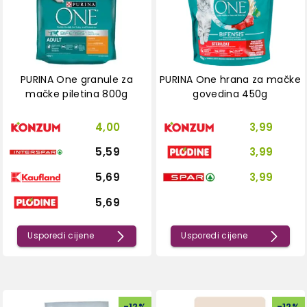
PURINA One granule za
PURINA One hrana za mačke
mačke piletina 800g
govedina 450g
4,00
3,99
5,59
3,99
5,69
3,99
5,69
Usporedi cijene
Usporedi cijene
-
12
%
-
12
%