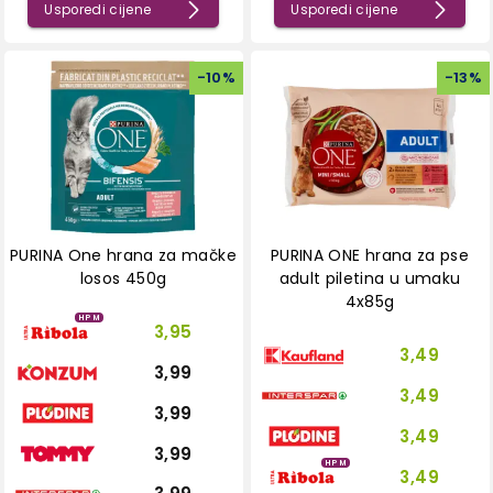
Usporedi cijene
Usporedi cijene
-
10
%
-
13
%
PURINA One hrana za mačke
PURINA ONE hrana za pse
losos 450g
adult piletina u umaku
4x85g
HPM
3,95
3,49
3,99
3,49
3,99
3,49
3,99
HPM
3,49