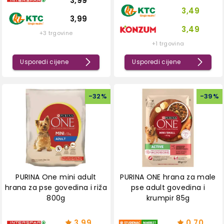
3,99
3,49
3,99
3,49
+3 trgovine
+1 trgovina
Usporedi cijene
Usporedi cijene
-
32
%
-
39
%
PURINA One mini adult
PURINA ONE hrana za male
hrana za pse govedina i riža
pse adult govedina i
800g
krumpir 85g
3,99
0,70