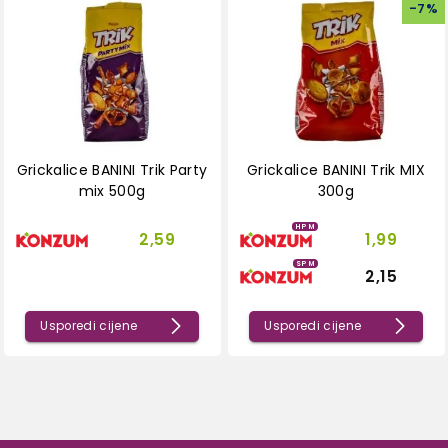
-
7
%
Grickalice BANINI Trik Party
Grickalice BANINI Trik MIX
mix 500g
300g
HPM
2,59
1,99
SPM
2,15
Usporedi cijene
Usporedi cijene