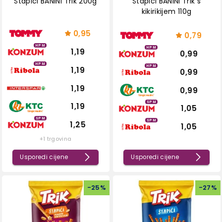
Štapići BANINI Trik 200g
Štapići BANINI Trik s
kikirikijem 110g
0,95
0,79
HPM
HPM
1,19
0,99
HPM
HPM
1,19
0,99
1,19
0,99
SPM
1,19
1,05
SPM
SPM
1,25
1,05
+1 trgovina
Usporedi cijene
Usporedi cijene
-
25
%
-
27
%