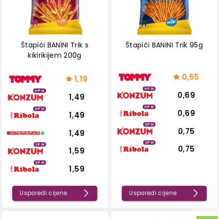
Štapići BANINI Trik s
Štapići BANINI Trik 95g
kikirikijem 200g
0,55
1,19
HPM
HPM
0,69
1,49
HPM
HPM
0,69
1,49
SPM
0,75
1,49
SPM
SPM
0,75
1,59
SPM
1,59
Usporedi cijene
Usporedi cijene