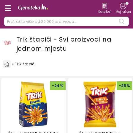
Katalozi
Moj račun
Trik štapići - Svi proizvodi na
jednom mjestu
Trik štapići
-
24
%
-
25
%