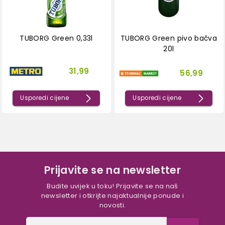
TUBORG Green 0,33l
TUBORG Green pivo bačva
20l
31,99
56,99
Usporedi cijene
Usporedi cijene
Prijavite se na newsletter
Budite uvijek u toku! Prijavite se na naš
newsletter i otkrijte najaktualnije ponude i
novosti.