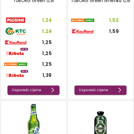
TUBORG Green 0,5l
TUBORG Green limenka 0,5l
1,24
1,52
1,24
1,59
1,25
HPM
1,25
1,25
SPM
1,39
Usporedi cijene
Usporedi cijene