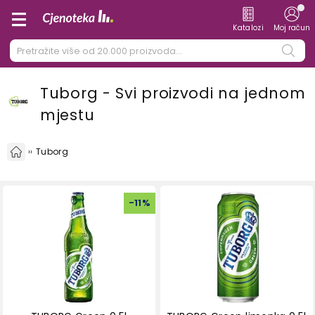
Katalozi
Moj račun
Tuborg - Svi proizvodi na jednom
mjestu
Tuborg
-
11
%