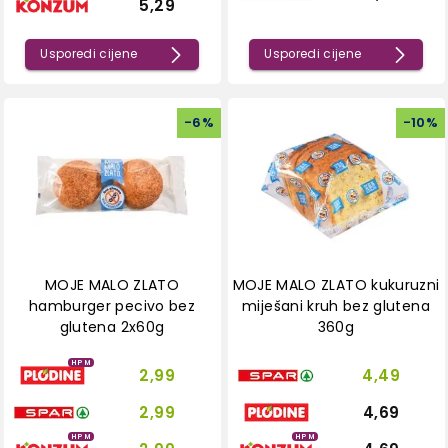
5,29
Usporedi cijene
Usporedi cijene
-
6
%
-
10
%
MOJE MALO ZLATO
MOJE MALO ZLATO kukuruzni
hamburger pecivo bez
miješani kruh bez glutena
glutena 2x60g
360g
HPM
2,99
4,49
2,99
4,69
HPM
HPM