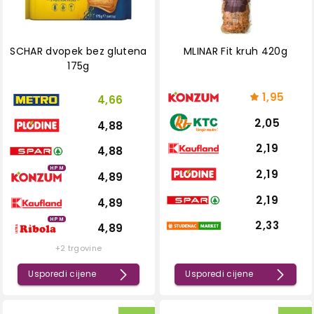
SCHAR dvopek bez glutena
MLINAR Fit kruh 420g
175g
1,95
4,66
2,05
4,88
2,19
4,88
HPM
2,19
4,89
2,19
4,89
HPM
2,33
4,89
+2 trgovine
Usporedi cijene
Usporedi cijene