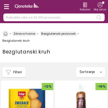
Katalozi
Moj račun
Zdrava hrana
Bezglutenski proizvodi
Bezglutanski kruh
Bezglutanski kruh
Filteri
Sortiranje
-
12
%
-
16
%