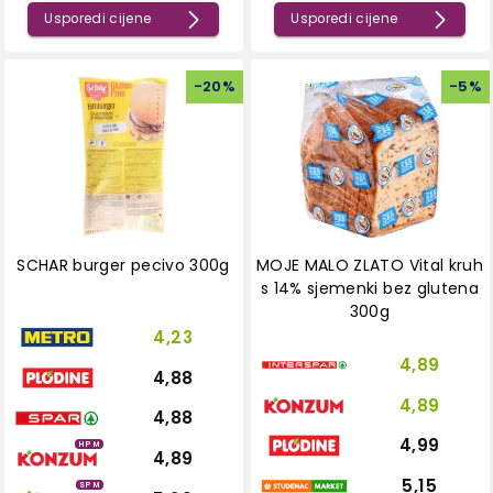
Usporedi cijene
Usporedi cijene
-
20
%
-
5
%
SCHAR burger pecivo 300g
MOJE MALO ZLATO Vital kruh
s 14% sjemenki bez glutena
300g
4,23
4,89
4,88
4,89
4,88
4,99
HPM
4,89
5,15
SPM