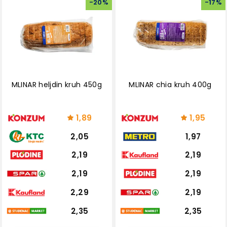
-
20
%
-
17
%
MLINAR heljdin kruh 450g
MLINAR chia kruh 400g
1,89
1,95
2,05
1,97
2,19
2,19
2,19
2,19
2,29
2,19
2,35
2,35