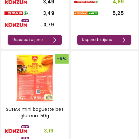
3,49
4,89
3,49
5,25
SPM
3,79
Usporedi cijene
Usporedi cijene
-
6
%
SCHAR mini baguette bez
glutena 150g
HPM
3,19
SPM