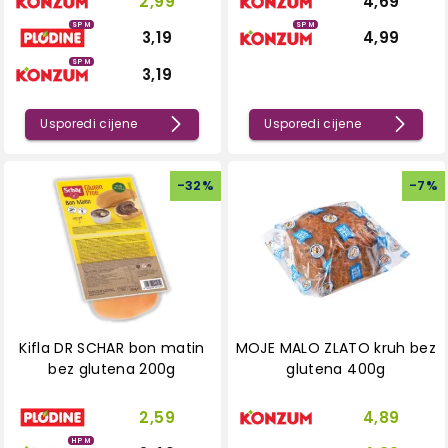
2,99
4,69
SPM
SPM
3,19
4,99
SPM
3,19
Usporedi cijene
Usporedi cijene
-
32
%
-
7
%
Kifla DR SCHAR bon matin
MOJE MALO ZLATO kruh bez
bez glutena 200g
glutena 400g
2,59
4,89
HPM