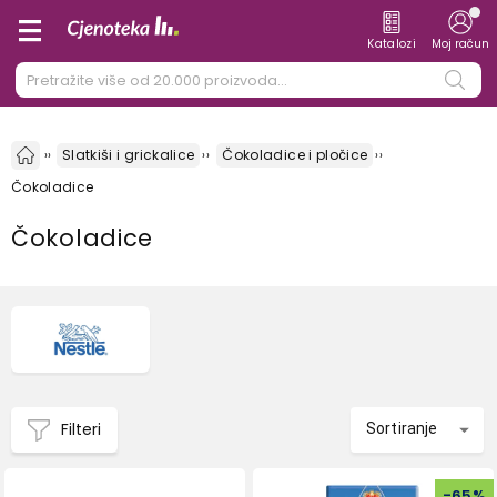
Katalozi
Moj račun
Slatkiši i grickalice
Čokoladice i pločice
Čokoladice
Čokoladice
Filteri
Sortiranje
-
65
%