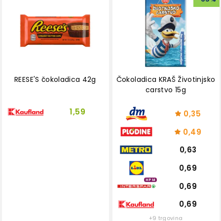
REESE'S čokoladica 42g
Čokoladica KRAŠ Životinjsko
carstvo 15g
1,59
0,35
0,49
0,63
0,69
HPM
0,69
0,69
+9 trgovina