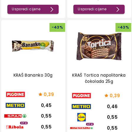
Usporedi cijene
Usporedi cijene
-
43
%
-
43
%
KRAŠ Bananko 30g
KRAŠ Tortica napolitanka
čokolada 25g
0,39
0,39
0,45
0,46
0,55
0,55
HPM
HPM
0,55
0,55