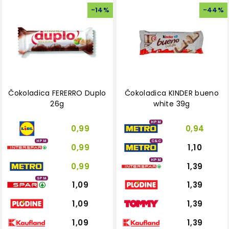
-
14
%
-
44
%
Čokoladica FERERRO Duplo
Čokoladica KINDER bueno
26g
white 39g
HPM
0,99
0,94
HPM
C&C
0,99
1,10
HPM
0,99
1,39
SPM
1,09
1,39
1,09
1,39
1,09
1,39