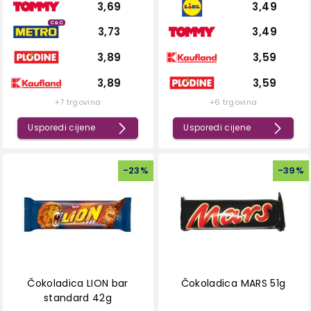
3,69
3,49
C&C
3,73
3,49
3,89
3,59
3,89
3,59
+7 trgovina
+6 trgovina
Usporedi cijene
Usporedi cijene
-
23
%
-
39
%
Čokoladica LION bar
Čokoladica MARS 51g
standard 42g