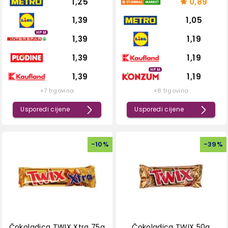
1,25
0,89
1,39
1,05
HPM
1,39
1,19
1,39
1,19
HPM
1,39
1,19
+7 trgovina
+8 trgovina
Usporedi cijene
Usporedi cijene
-
10
%
-
39
%
Čokoladica TWIX Xtra 75g
Čokoladica TWIX 50g