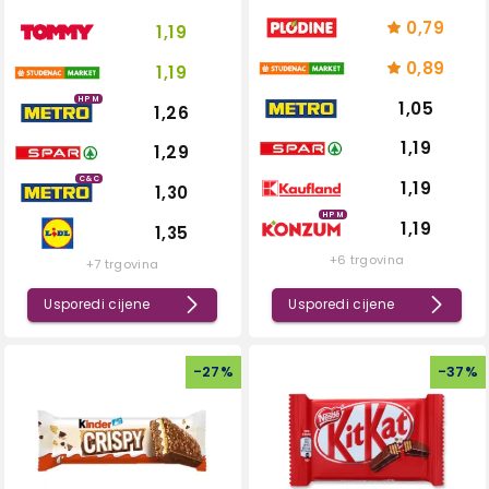
0,79
1,19
0,89
1,19
HPM
1,05
1,26
1,19
1,29
C&C
1,19
1,30
HPM
1,19
1,35
+6 trgovina
+7 trgovina
Usporedi cijene
Usporedi cijene
-
27
%
-
37
%