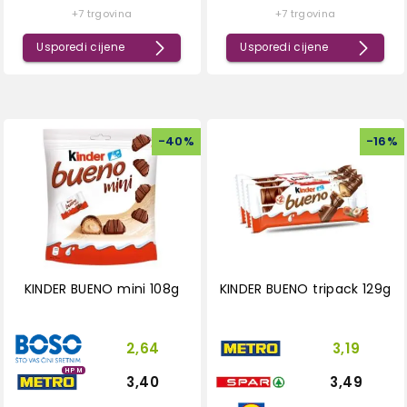
+7 trgovina
+7 trgovina
Usporedi cijene
Usporedi cijene
-
40
%
-
16
%
KINDER BUENO mini 108g
KINDER BUENO tripack 129g
2,64
3,19
HPM
3,40
3,49