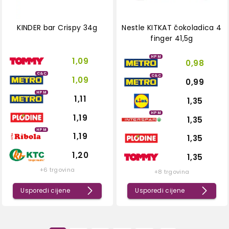
KINDER bar Crispy 34g
Nestle KITKAT čokoladica 4
finger 41,5g
HPM
1,09
0,98
C&C
C&C
1,09
0,99
HPM
1,11
1,35
HPM
1,19
1,35
HPM
1,19
1,35
1,20
1,35
+6 trgovina
+8 trgovina
Usporedi cijene
Usporedi cijene