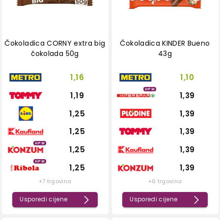
Čokoladica CORNY extra big
Čokoladica KINDER Bueno
čokolada 50g
43g
1,16
1,10
HPM
1,19
1,39
1,25
1,39
1,25
1,39
HPM
1,25
1,39
HPM
1,25
1,39
+7 trgovina
+6 trgovina
Usporedi cijene
Usporedi cijene