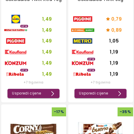
1,49
0,79
HPM
1,49
0,89
1,49
1,05
1,49
1,19
HPM
1,49
1,19
HPM
HPM
1,49
1,19
+7 trgovina
+7 trgovina
Usporedi cijene
Usporedi cijene
-
17
%
-
35
%