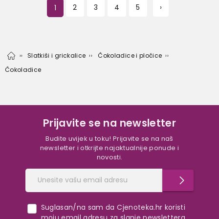
1
2
3
4
5
›
Slatkiši i grickalice
Čokoladice i pločice
Čokoladice
Prijavite se na newsletter
Budite uvijek u toku! Prijavite se na naš
newsletter i otkrijte najaktualnije ponude i
novosti.
Suglasan/na sam da Cjenoteka.hr koristi
moju email adresu za slanje newslettera,