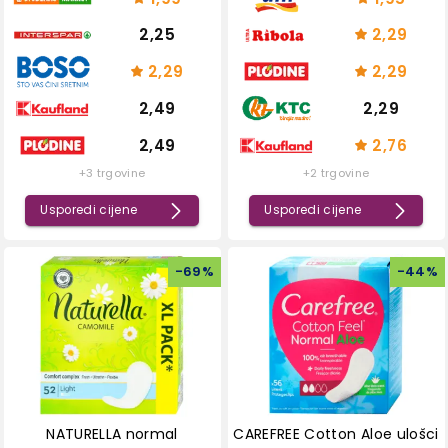
2,25
2,29
2,29
2,29
2,49
2,29
2,49
2,76
+3 trgovine
+2 trgovine
Usporedi cijene
Usporedi cijene
-
69
%
-
44
%
NATURELLA normal
CAREFREE Cotton Aloe ulošci