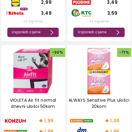
2,99
3,49
HPM
3,49
3,59
+3 trgovine
+2 trgovine
Usporedi cijene
Usporedi cijene
-
30
%
-
71
%
VIOLETA Air fit normal
ALWAYS Sensitive Plus ulošci
dnevni ulošci 50kom
20kom
1,99
1,00
1,99
1,95