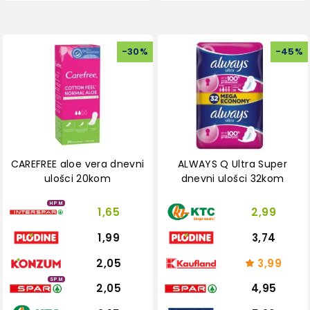
-
30
%
-
45
%
CAREFREE aloe vera dnevni
ALWAYS Q Ultra Super
ulošci 20kom
dnevni ulošci 32kom
HPM
1,65
2,99
1,99
3,74
2,05
3,99
SPM
2,05
4,95