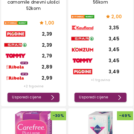
camomile dnevni ulošci
56kom
52kom
2,00
1,00
3,35
2,39
3,45
2,39
3,45
2,79
3,45
HPM
2,89
3,49
SPM
2,99
+1 trgovina
+2 trgovine
Usporedi cijene
Usporedi cijene
-
30
%
-
49
%