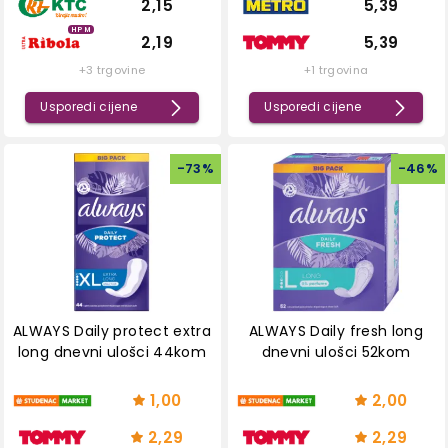
2,15
5,39
HPM
2,19
5,39
+3 trgovine
+1 trgovina
Usporedi cijene
Usporedi cijene
-
73
%
-
46
%
ALWAYS Daily protect extra
ALWAYS Daily fresh long
long dnevni ulošci 44kom
dnevni ulošci 52kom
1,00
2,00
2,29
2,29