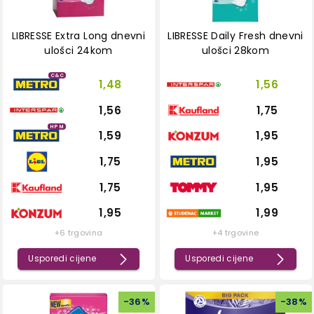
LIBRESSE Extra Long dnevni
LIBRESSE Daily Fresh dnevni
ulošci 24kom
ulošci 28kom
C&C
1,48
1,56
1,56
1,75
HPM
1,59
1,95
1,75
1,95
1,75
1,95
1,95
1,99
+6 trgovina
+4 trgovine
Usporedi cijene
Usporedi cijene
-
36
%
-
38
%