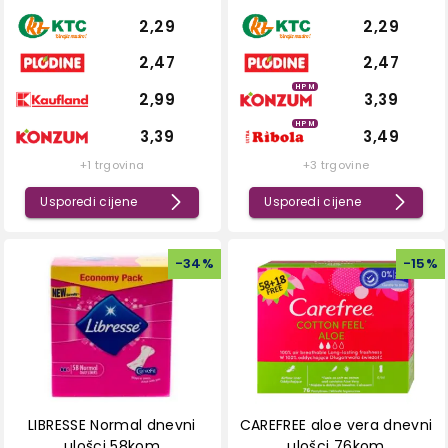
2,29
2,29
2,47
2,47
HPM
2,99
3,39
HPM
3,39
3,49
+1 trgovina
+3 trgovine
Usporedi cijene
Usporedi cijene
-
34
%
-
15
%
LIBRESSE Normal dnevni
CAREFREE aloe vera dnevni
ulošci 58kom
ulošci 76kom