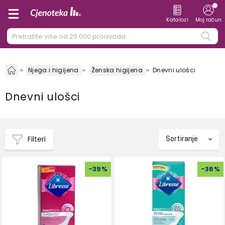
Katalozi
Moj račun
Njega i higijena
Ženska higijena
Dnevni ulošci
Dnevni ulošci
Filteri
Sortiranje
-
39
%
-
36
%