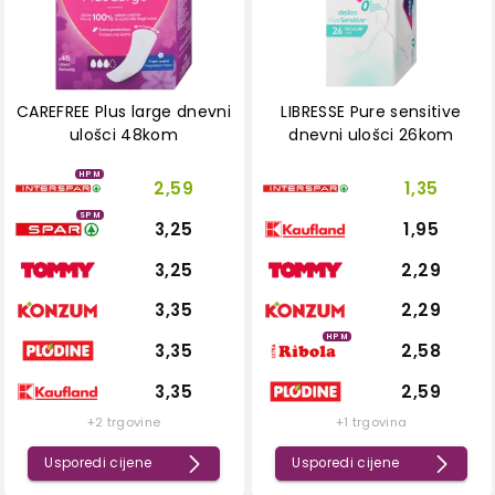
CAREFREE Plus large dnevni
LIBRESSE Pure sensitive
ulošci 48kom
dnevni ulošci 26kom
HPM
2,59
1,35
SPM
3,25
1,95
3,25
2,29
3,35
2,29
HPM
3,35
2,58
3,35
2,59
+2 trgovine
+1 trgovina
Usporedi cijene
Usporedi cijene