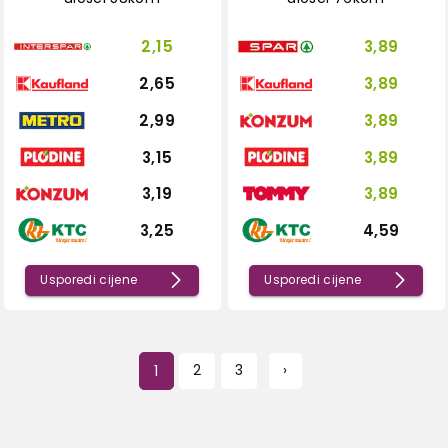
2,15
3,89
2,65
3,89
2,99
3,89
3,15
3,89
3,19
3,89
3,25
4,59
Usporedi cijene
Usporedi cijene
1
2
3
›