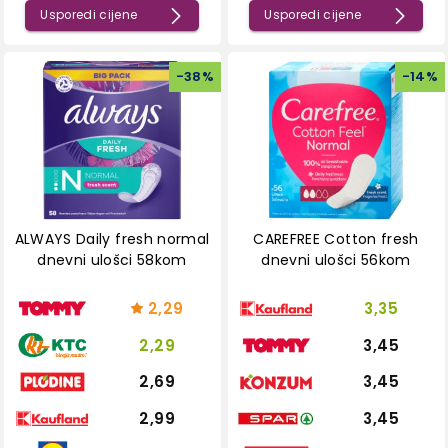
Usporedi cijene
Usporedi cijene
-
38
%
-
14
%
ALWAYS Daily fresh normal
CAREFREE Cotton fresh
dnevni ulošci 58kom
dnevni ulošci 56kom
2,29
3,35
2,29
3,45
2,69
3,45
2,99
3,45