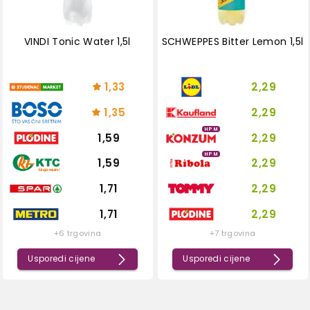
VINDI Tonic Water 1,5l
SCHWEPPES Bitter Lemon 1,5l
1,33
2,29
1,35
2,29
HPM
1,59
2,29
HPM
1,59
2,29
1,71
2,29
1,71
2,29
+6 trgovina
+7 trgovina
Usporedi cijene
Usporedi cijene