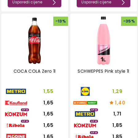
Usporedi cijene
Usporedi cijene
-
13
%
-
35
%
COCA COLA Zero 1l
SCHWEPPES Pink style 1l
1,55
1,29
1,65
1,40
HPM
HPM
1,65
1,71
HPM
HPM
1,65
1,85
HPM
1,65
1,85