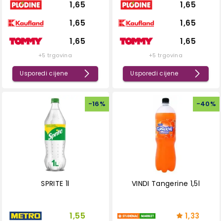
1,65
1,65
1,65
1,65
1,65
1,65
+5 trgovina
+5 trgovina
Usporedi cijene
Usporedi cijene
-
16
%
-
40
%
SPRITE 1l
VINDI Tangerine 1,5l
1,55
1,33