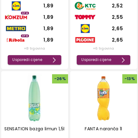
1,89
2,52
HPM
1,89
2,55
1,89
2,65
HPM
1,89
2,65
+8 trgovina
+6 trgovina
Usporedi cijene
Usporedi cijene
-
26
%
-
13
%
SENSATION bazga limun 1,5l
FANTA naranča 1l