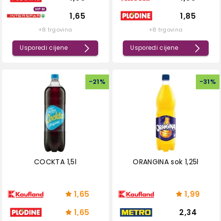
HPM
1,65
1,85
+8 trgovina
+8 trgovina
Usporedi cijene
Usporedi cijene
-
21
%
-
31
%
COCKTA 1,5l
ORANGINA sok 1,25l
1,65
1,99
1,65
2,34