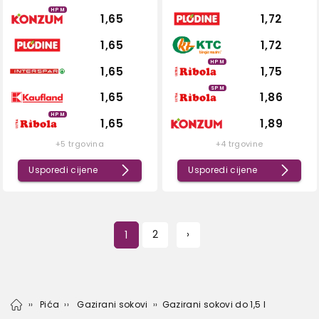
HPM
1,65
1,72
1,65
1,72
HPM
1,65
1,75
SPM
1,65
1,86
HPM
1,65
1,89
+5 trgovina
+4 trgovine
Usporedi cijene
Usporedi cijene
1
2
›
Pića
Gazirani sokovi
Gazirani sokovi do 1,5 l