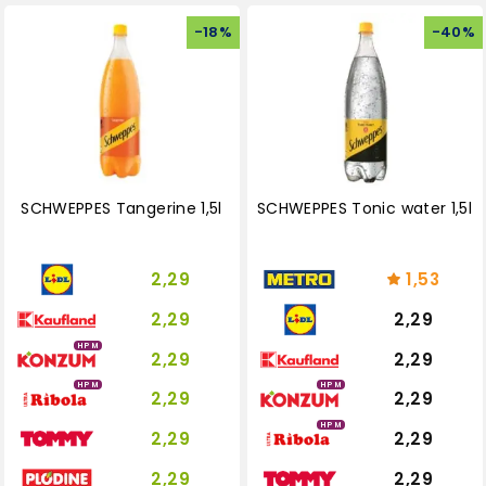
-
18
%
-
40
%
SCHWEPPES Tangerine 1,5l
SCHWEPPES Tonic water 1,5l
2,29
1,53
2,29
2,29
HPM
2,29
2,29
HPM
HPM
2,29
2,29
HPM
2,29
2,29
2,29
2,29