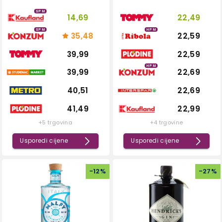
SPM
14,69
22,49
SPM
HPM
35,48
22,59
39,99
22,59
HPM
39,99
22,69
40,51
22,69
41,49
22,99
+5 trgovina
+4 trgovine
Usporedi cijene
Usporedi cijene
-
12
%
-
27
%