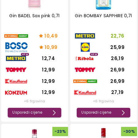
Gin BADEL Sax pink 0,7l
Gin BOMBAY SAPPHIRE 0,7l
10,49
22,76
10,99
25,99
HPM
HPM
12,74
26,19
12,99
26,99
12,99
26,99
12,99
27,19
+6 trgovina
+6 trgovina
Usporedi cijene
Usporedi cijene
-
23
%
-
30
%