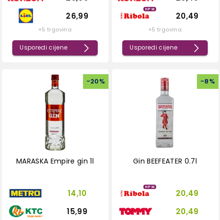
HPM
26,99
20,49
+5 trgovina
+5 trgovina
Usporedi cijene
Usporedi cijene
-
20
%
-
8
%
MARASKA Empire gin 1l
Gin BEEFEATER 0.7l
HPM
14,10
20,49
15,99
20,49