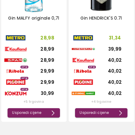
Gin MALFY originale 0,7l
Gin HENDRICK'S 0.7l
28,98
31,34
28,99
39,99
28,99
40,02
HPM
HPM
29,99
40,02
HPM
29,99
40,02
HPM
30,99
40,02
+5 trgovina
+4 trgovine
Usporedi cijene
Usporedi cijene