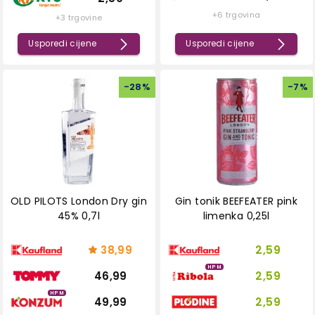
+6 trgovina
+3 trgovine
Usporedi cijene
Usporedi cijene
-
28
%
-
7
%
OLD PILOTS London Dry gin
Gin tonik BEEFEATER pink
45% 0,7l
limenka 0,25l
38,99
2,59
HPM
46,99
2,59
HPM
49,99
2,59