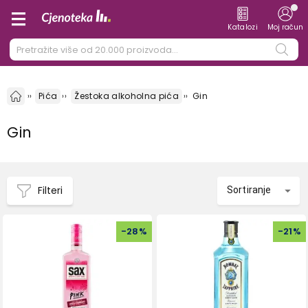
Katalozi
Moj račun
Pića
Žestoka alkoholna pića
Gin
Gin
Filteri
Sortiranje
-
28
%
-
21
%