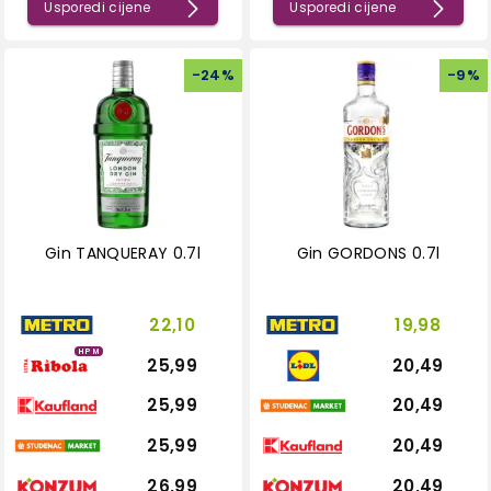
Usporedi cijene
Usporedi cijene
-
24
%
-
9
%
Gin TANQUERAY 0.7l
Gin GORDONS 0.7l
22,10
19,98
HPM
25,99
20,49
25,99
20,49
25,99
20,49
26,99
20,49