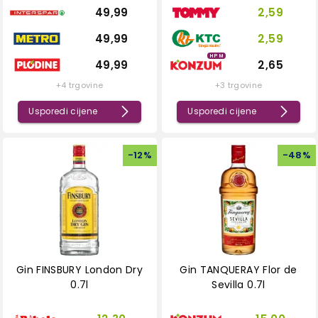
49,99
2,59
49,99
2,59
HPM
49,99
2,65
+4 trgovine
+3 trgovine
Usporedi cijene
Usporedi cijene
-
12
%
-
48
%
Gin FINSBURY London Dry
Gin TANQUERAY Flor de
0.7l
Sevilla 0.7l