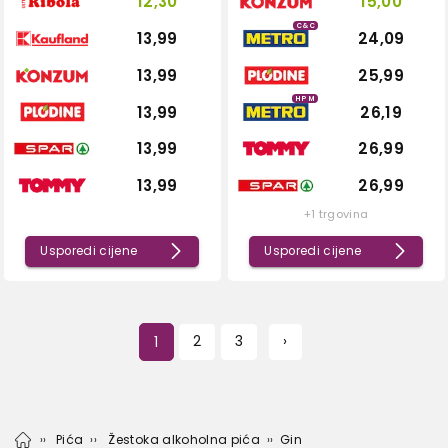
12,30
15,00
C&C
13,99
24,09
13,99
25,99
HPM
13,99
26,19
13,99
26,99
13,99
26,99
+1 trgovina
Usporedi cijene
Usporedi cijene
1
2
3
›
Pića
Žestoka alkoholna pića
Gin