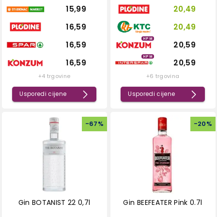
15,99
20,49
16,59
20,49
HPM
16,59
20,59
HPM
16,59
20,59
+4 trgovine
+6 trgovina
Usporedi cijene
Usporedi cijene
-
67
%
-
20
%
Gin BOTANIST 22 0,7l
Gin BEEFEATER Pink 0.7l