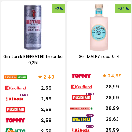
-
7
%
-
24
%
Gin tonik BEEFEATER limenka
Gin MALFY rosa 0,7l
0,25l
24,99
2,49
28,99
2,59
HPM
HPM
28,99
2,59
28,99
2,59
C&C
29,63
2,59
HPM
29,99
2,59