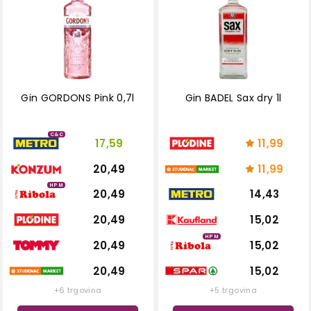
Gin GORDONS Pink 0,7l
Gin BADEL Sax dry 1l
C&C
17,59
11,99
20,49
11,99
HPM
20,49
14,43
20,49
15,02
HPM
20,49
15,02
20,49
15,02
+6 trgovina
+5 trgovina