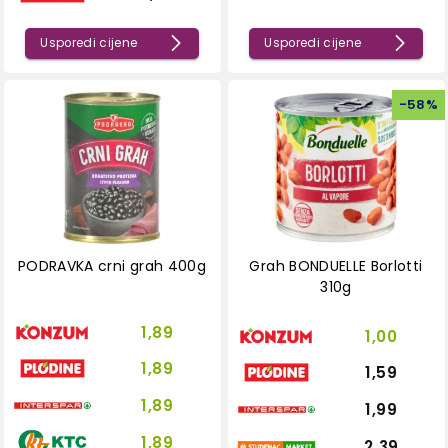
Usporedi cijene
Usporedi cijene
-
58
%
PODRAVKA crni grah 400g
Grah BONDUELLE Borlotti
310g
1,89
1,00
1,89
1,59
1,89
1,99
1,89
2,39