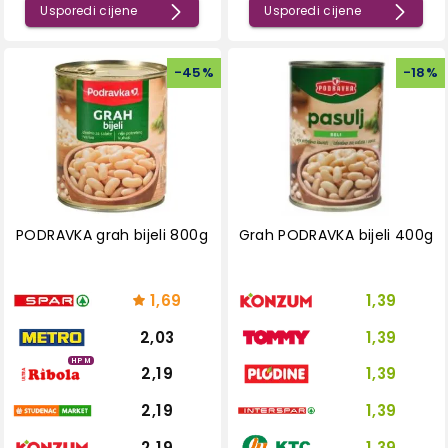
Usporedi cijene
Usporedi cijene
-
45
%
-
18
%
PODRAVKA grah bijeli 800g
Grah PODRAVKA bijeli 400g
1,69
1,39
2,03
1,39
HPM
2,19
1,39
2,19
1,39
2,19
1,39