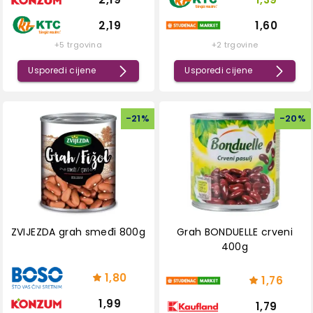
2,19
1,60
+5 trgovina
+2 trgovine
Usporedi cijene
Usporedi cijene
-
21
%
-
20
%
ZVIJEZDA grah smeđi 800g
Grah BONDUELLE crveni
400g
1,80
1,76
1,99
1,79