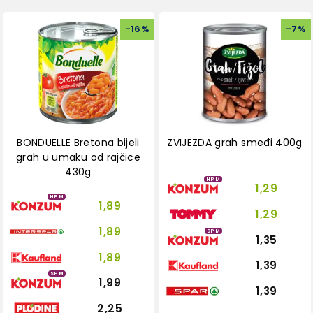
-
16
%
-
7
%
BONDUELLE Bretona bijeli
ZVIJEZDA grah smeđi 400g
grah u umaku od rajčice
430g
HPM
1,29
HPM
1,89
1,29
1,89
SPM
1,35
1,89
1,39
SPM
1,99
1,39
2,25