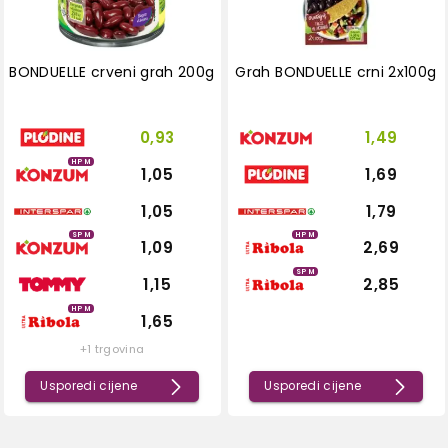
BONDUELLE crveni grah 200g
Grah BONDUELLE crni 2x100g
0,93
1,49
HPM
1,05
1,69
1,05
1,79
SPM
HPM
1,09
2,69
SPM
1,15
2,85
HPM
1,65
+1 trgovina
Usporedi cijene
Usporedi cijene