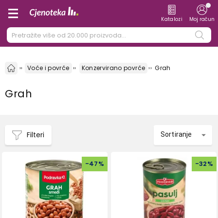
Katalozi
Moj račun
Voće i povrće
Konzervirano povrće
Grah
Grah
Filteri
Sortiranje
-
47
%
-
32
%