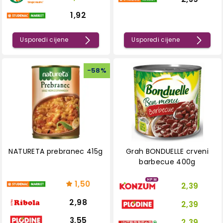
1,92
Usporedi cijene
Usporedi cijene
-
58
%
NATURETA prebranec 415g
Grah BONDUELLE crveni
barbecue 400g
HPM
1,50
2,39
2,98
2,39
3,55
2,39