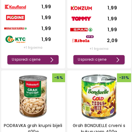
1,99
1,99
1,99
1,99
1,99
1,99
HPM
1,99
2,09
+1 trgovina
+1 trgovina
Usporedi cijene
Usporedi cijene
-
5
%
-
31
%
PODRAVKA grah krupni bijeli
Grah BONDUELLE crveni s
400g
kukuruzom 400g