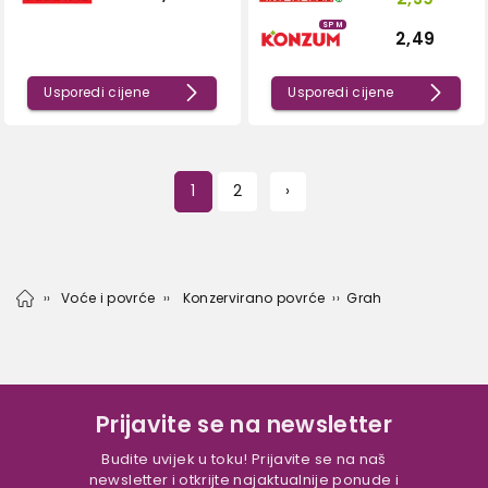
SPM
2,49
Usporedi cijene
Usporedi cijene
1
2
›
Voće i povrće
Konzervirano povrće
Grah
Prijavite se na newsletter
Budite uvijek u toku! Prijavite se na naš
newsletter i otkrijte najaktualnije ponude i