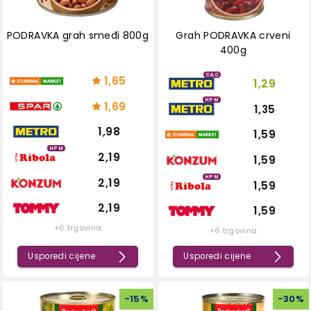
PODRAVKA grah smeđi 800g
Grah PODRAVKA crveni
400g
C&C
1,65
1,29
HPM
1,69
1,35
1,98
1,59
HPM
2,19
1,59
HPM
2,19
1,59
2,19
1,59
+6 trgovina
+6 trgovina
Usporedi cijene
Usporedi cijene
-
15
%
-
30
%