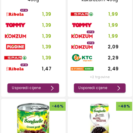
HPM
1,39
1,99
1,39
1,99
HPM
1,39
1,99
SPM
1,39
2,09
1,39
2,29
SPM
1,47
2,49
+2 trgovine
Usporedi cijene
Usporedi cijene
-
46
%
-
48
%