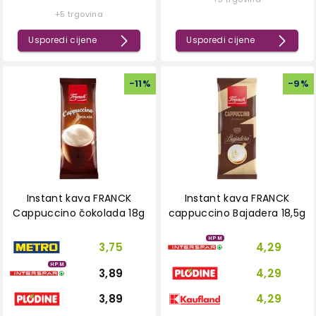
+5 trgovina
Usporedi cijene
Usporedi cijene
-
11
%
-
9
%
Instant kava FRANCK
Instant kava FRANCK
Cappuccino čokolada 18g
cappuccino Bajadera 18,5g
HPM
3,75
4,29
HPM
3,89
4,29
3,89
4,29