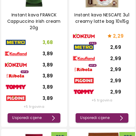
Instant kava FRANCK
Instant kava NESCAFE 3u1
Cappuccino Irish cream
creamy latte bag 10x15g
20g
2,29
3,68
C&C
2,69
3,89
2,99
3,89
HPM
2,99
HPM
3,89
2,99
3,89
2,99
3,89
+5 trgovina
+5 trgovina
Usporedi cijene
Usporedi cijene