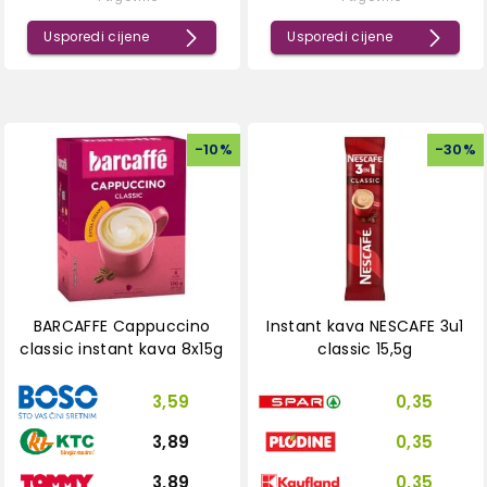
Usporedi cijene
Usporedi cijene
-
10
%
-
30
%
BARCAFFE Cappuccino
Instant kava NESCAFE 3u1
classic instant kava 8x15g
classic 15,5g
3,59
0,35
3,89
0,35
3,89
0,35