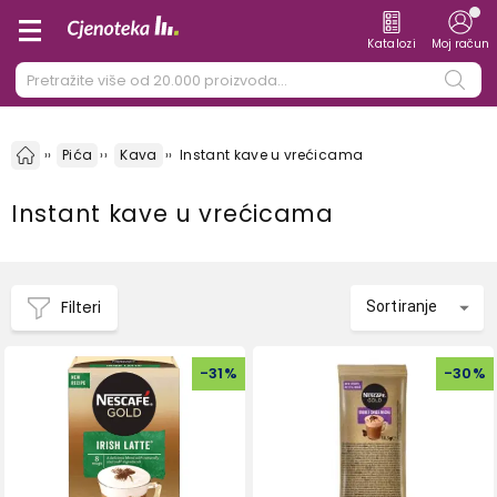
Katalozi
Moj račun
Pića
Kava
Instant kave u vrećicama
Instant kave u vrećicama
Filteri
Sortiranje
-
31
%
-
30
%