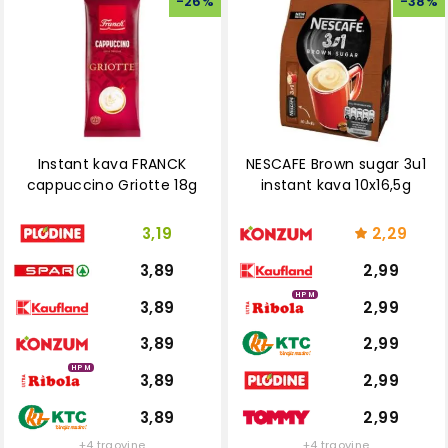
-
26
%
-
38
%
Instant kava FRANCK
NESCAFE Brown sugar 3u1
cappuccino Griotte 18g
instant kava 10x16,5g
3,19
2,29
3,89
2,99
HPM
3,89
2,99
3,89
2,99
HPM
3,89
2,99
3,89
2,99
+4 trgovine
+4 trgovine