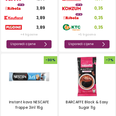
HPM
HPM
3,89
0,35
HPM
3,89
0,35
3,89
0,35
+4 trgovine
+5 trgovina
Usporedi cijene
Usporedi cijene
-
30
%
-
7
%
Instant kava NESCAFE
BARCAFFE Black & Easy
frappe 3in1 16g
Sugar 11g