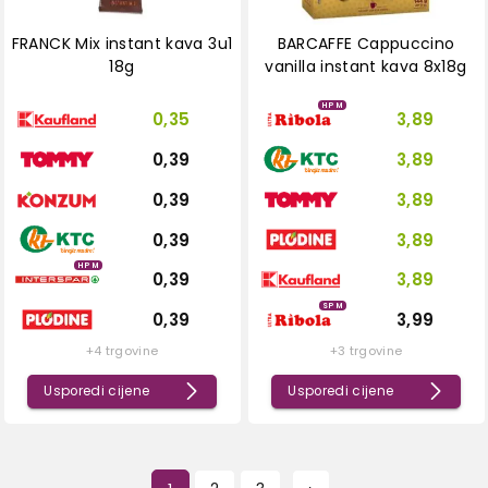
FRANCK Mix instant kava 3u1
BARCAFFE Cappuccino
18g
vanilla instant kava 8x18g
HPM
0,35
3,89
0,39
3,89
0,39
3,89
0,39
3,89
HPM
0,39
3,89
SPM
0,39
3,99
+4 trgovine
+3 trgovine
Usporedi cijene
Usporedi cijene