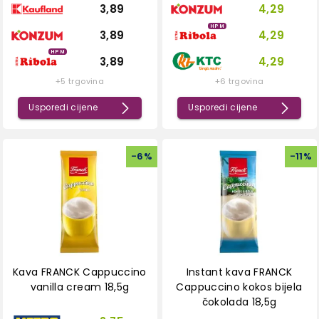
3,89
4,29
HPM
3,89
4,29
HPM
3,89
4,29
+5 trgovina
+6 trgovina
Usporedi cijene
Usporedi cijene
-
6
%
-
11
%
Kava FRANCK Cappuccino
Instant kava FRANCK
vanilla cream 18,5g
Cappuccino kokos bijela
čokolada 18,5g