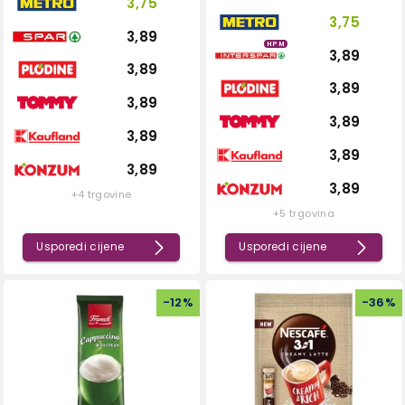
3,75
3,75
3,89
HPM
3,89
3,89
3,89
3,89
3,89
3,89
3,89
3,89
3,89
+4 trgovine
+5 trgovina
Usporedi cijene
Usporedi cijene
-
12
%
-
36
%