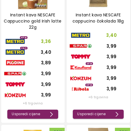
Instant kava NESCAFE
Instant kava NESCAFE
Cappuccino gold Irish latte
cappucino čokolada 18g
22g
3,40
HPM
3,36
3,99
C&C
3,40
3,99
3,89
SPM
3,99
3,99
3,99
3,99
HPM
3,99
3,99
+6 trgovina
+6 trgovina
Usporedi cijene
Usporedi cijene