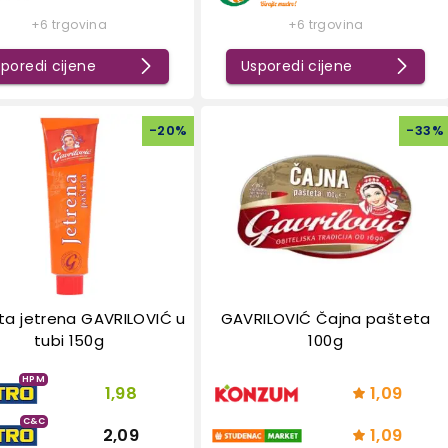
+6 trgovina
+6 trgovina
poredi cijene
Usporedi cijene
-
20
%
-
33
%
ta jetrena GAVRILOVIĆ u
GAVRILOVIĆ Čajna pašteta
tubi 150g
100g
HPM
1,98
1,09
C&C
2,09
1,09