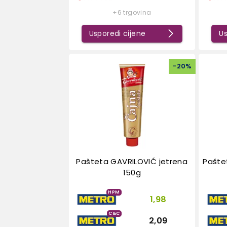
+6 trgovina
Usporedi cijene
Us
-
20
%
Pašteta GAVRILOVIĆ jetrena
Pašte
150g
HPM
1,98
C&C
2,09