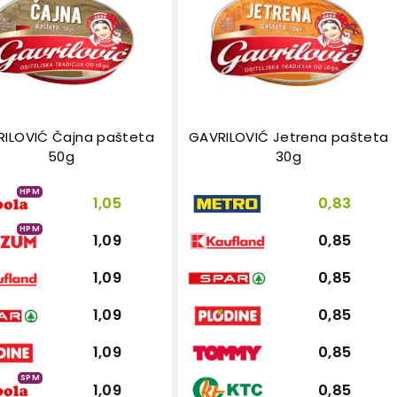
ILOVIĆ Čajna pašteta
GAVRILOVIĆ Jetrena pašteta
50g
30g
HPM
1,05
0,83
HPM
1,09
0,85
1,09
0,85
1,09
0,85
1,09
0,85
SPM
1,09
0,85