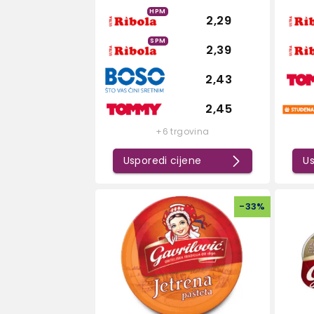
HPM
2,29
SPM
2,39
2,43
2,45
+6 trgovina
Usporedi cijene
Us
-
33
%