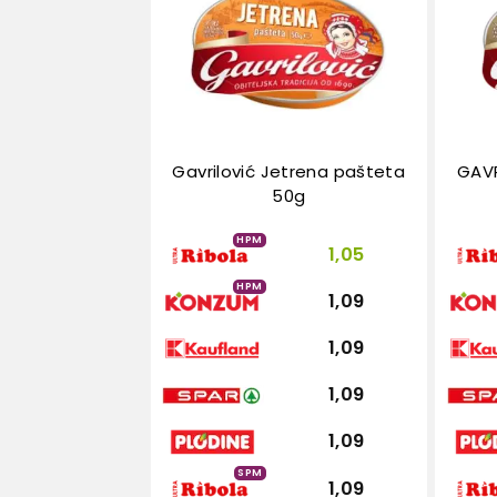
Gavrilović Jetrena pašteta
GAVR
50g
HPM
1,05
HPM
1,09
1,09
1,09
1,09
SPM
1,09