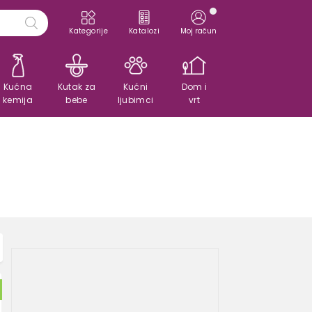
Kategorije
Katalozi
Moj račun
Kućna
Kutak za
Kućni
Dom i
kemija
bebe
ljubimci
vrt