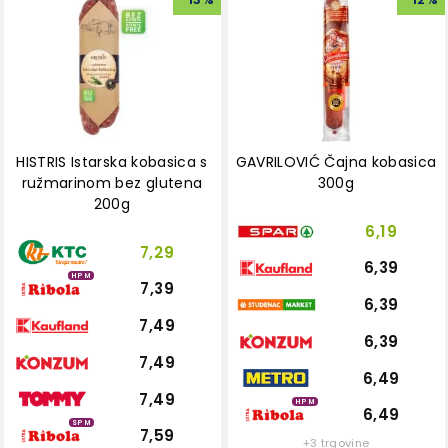
HISTRIS Istarska kobasica s
GAVRILOVIĆ Čajna kobasica
ružmarinom bez glutena
300g
200g
6,19
7,29
6,39
HPM
7,39
6,39
7,49
6,39
7,49
6,49
7,49
HPM
6,49
SPM
7,59
+3 trgovine