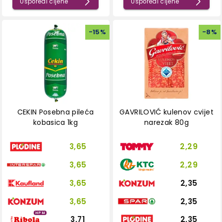
Usporedi cijene
Usporedi cijene
-
15
%
-
8
%
CEKIN Posebna pileća
GAVRILOVIĆ kulenov cvijet
kobasica 1kg
narezak 80g
3,65
2,29
3,65
2,29
3,65
2,35
3,65
2,35
HPM
3,71
2,35