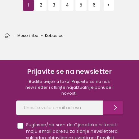
1
2
3
4
5
6
›
Meso i riba
Kobasice
Prijavite se na newsletter
Budite uvijek u toku! Prijavite se na naš
newsletter i otkrijte najaktualnije ponude i
novosti.
Suglasan/na sam da Cjenoteka.hr koristi
moju email adresu za slanje newslettera,
sukladno objavljenim uvjetima:
Pravila i