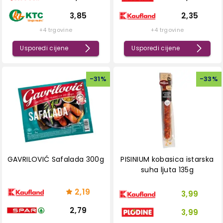
3,85
2,35
+4 trgovine
+4 trgovine
Usporedi cijene
Usporedi cijene
-
31
%
-
33
%
GAVRILOVIĆ Safalada 300g
PISINIUM kobasica istarska
suha ljuta 135g
2,19
3,99
2,79
3,99