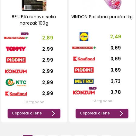
BELJE Kulenova seka
VINDON Posebna pureća 1kg
narezak 100g
HPM
2,49
2,89
3,69
2,99
3,69
2,99
3,69
2,99
3,73
2,99
HPM
3,78
2,99
+3 trgovine
+3 trgovine
Usporedi cijene
Usporedi cijene