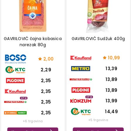
GAVRILOVIĆ čajna kobasica
GAVRILOVIĆ Sudžuk 400g
narezak 80g
10,99
2,00
13,39
2,29
13,89
2,35
13,89
2,35
HPM
HPM
13,99
2,35
14,49
2,35
+5 trgovina
+6 trgovina