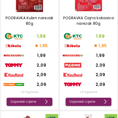
PODRAVKA Kulen narezak
PODRAVKA Čajna kobasica
80g
narezak 80g
1,59
1,59
1,85
1,85
1,99
1,99
2,09
2,09
2,09
2,09
2,09
2,09
+2 trgovine
+2 trgovine
Usporedi cijene
Usporedi cijene
-
13
%
-
12
%