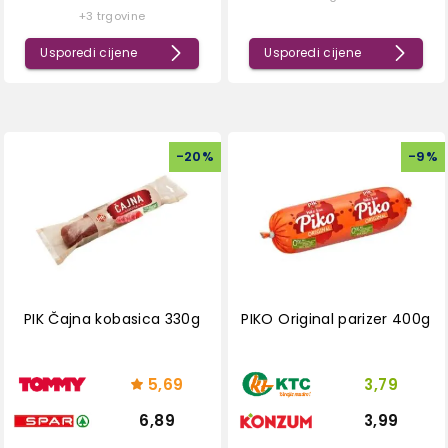
+3 trgovine
Usporedi cijene
Usporedi cijene
-
20
%
-
9
%
PIK Čajna kobasica 330g
PIKO Original parizer 400g
5,69
3,79
6,89
3,99