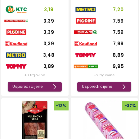
3,19
7,20
3,39
7,59
3,39
7,59
3,39
7,99
3,48
8,89
3,89
9,95
+3 trgovine
+2 trgovine
Usporedi cijene
Usporedi cijene
-
12
%
-
37
%