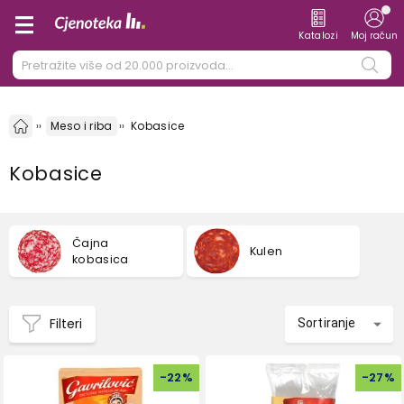
Katalozi
Moj račun
Meso i riba
Kobasice
Kobasice
Čajna
Kulen
kobasica
Filteri
Sortiranje
-
22
%
-
27
%