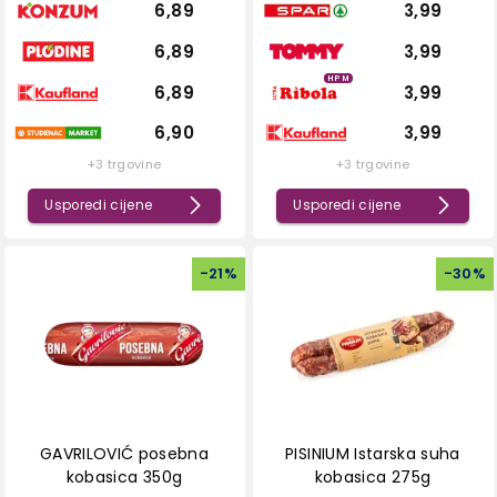
6,89
3,99
6,89
3,99
HPM
6,89
3,99
6,90
3,99
+3 trgovine
+3 trgovine
Usporedi cijene
Usporedi cijene
-
21
%
-
30
%
GAVRILOVIĆ posebna
PISINIUM Istarska suha
kobasica 350g
kobasica 275g