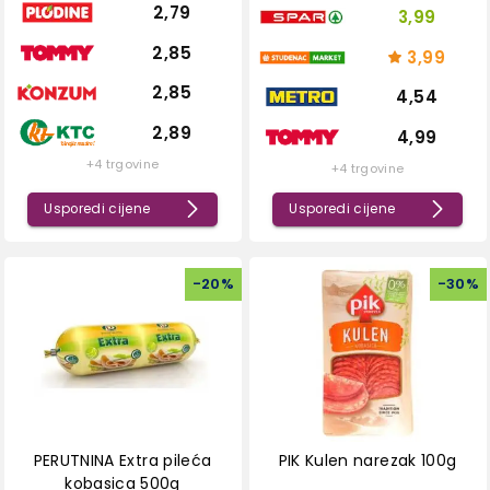
2,79
3,99
2,85
3,99
2,85
4,54
2,89
4,99
+4 trgovine
+4 trgovine
Usporedi cijene
Usporedi cijene
-
20
%
-
30
%
PERUTNINA Extra pileća
PIK Kulen narezak 100g
kobasica 500g