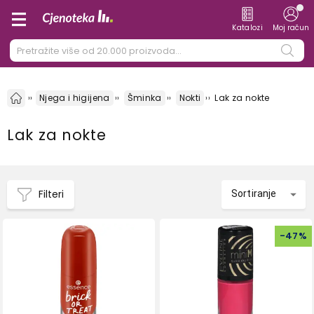
Katalozi
Moj račun
Njega i higijena
Šminka
Nokti
Lak za nokte
Lak za nokte
Filteri
Sortiranje
-
47
%