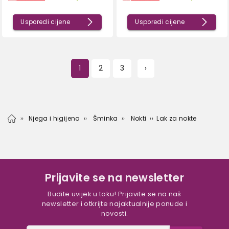
Usporedi cijene
Usporedi cijene
1
2
3
›
Njega i higijena
Šminka
Nokti
Lak za nokte
Prijavite se na newsletter
Budite uvijek u toku! Prijavite se na naš
newsletter i otkrijte najaktualnije ponude i
novosti.