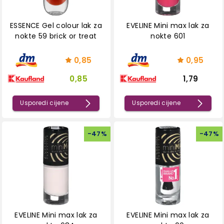
ESSENCE Gel colour lak za
EVELINE Mini max lak za
nokte 59 brick or treat
nokte 601
0,85
0,95
0,85
1,79
Usporedi cijene
Usporedi cijene
-
47
%
-
47
%
EVELINE Mini max lak za
EVELINE Mini max lak za