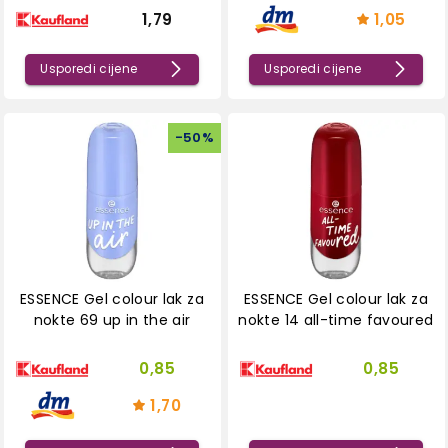
1,79
1,05
Usporedi cijene
Usporedi cijene
-
50
%
ESSENCE Gel colour lak za
ESSENCE Gel colour lak za
nokte 69 up in the air
nokte 14 all-time favoured
0,85
0,85
1,70