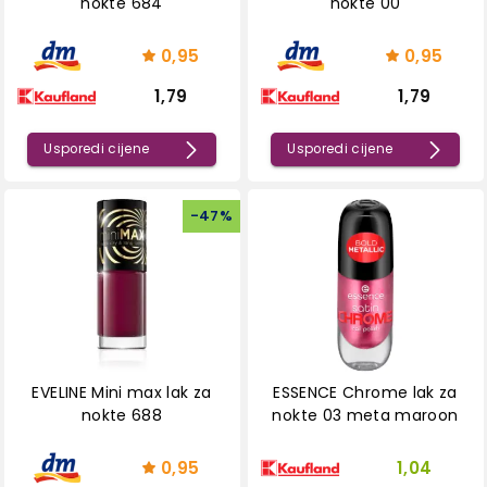
nokte 684
nokte 00
0,95
0,95
1,79
1,79
Usporedi cijene
Usporedi cijene
-
47
%
EVELINE Mini max lak za
ESSENCE Chrome lak za
nokte 688
nokte 03 meta maroon
0,95
1,04