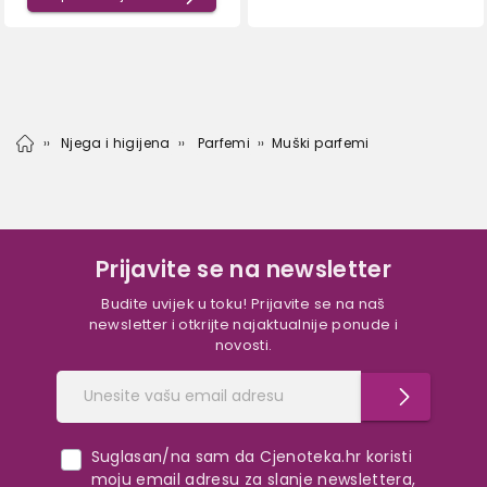
Njega i higijena
Parfemi
Muški parfemi
Prijavite se na newsletter
Budite uvijek u toku! Prijavite se na naš
newsletter i otkrijte najaktualnije ponude i
novosti.
Suglasan/na sam da Cjenoteka.hr koristi
moju email adresu za slanje newslettera,