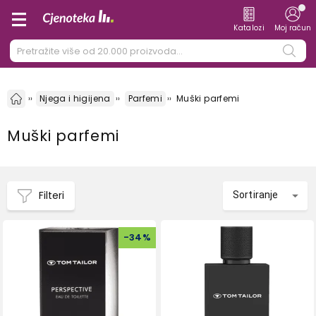
Katalozi
Moj račun
Njega i higijena
Parfemi
Muški parfemi
Muški parfemi
Filteri
Sortiranje
-
34
%