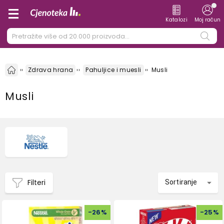
Katalozi
Moj račun
Zdrava hrana
Pahuljice i muesli
Musli
Musli
Filteri
Sortiranje
-
26
%
-
25
%