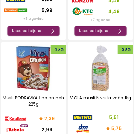
4,49
5,99
4,49
+5 trgovina
+7 trgovina
Usporedi cijene
Usporedi cijene
-
35
%
-
28
%
Müsli PODRAVKA Lino crunch
VIOLA musli 5 vrsta voća 1kg
225g
5,51
2,39
HPM
5,75
2,99