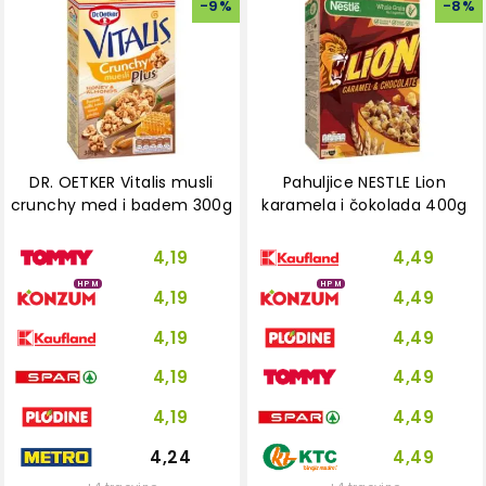
-
9
%
-
8
%
DR. OETKER Vitalis musli
Pahuljice NESTLE Lion
crunchy med i badem 300g
karamela i čokolada 400g
4,19
4,49
HPM
HPM
4,19
4,49
4,19
4,49
4,19
4,49
4,19
4,49
4,24
4,49