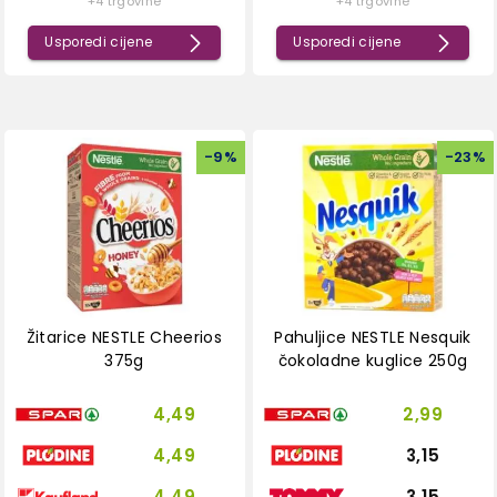
+4 trgovine
+4 trgovine
Usporedi cijene
Usporedi cijene
-
9
%
-
23
%
Žitarice NESTLE Cheerios
Pahuljice NESTLE Nesquik
375g
čokoladne kuglice 250g
4,49
2,99
4,49
3,15
4,49
3,15