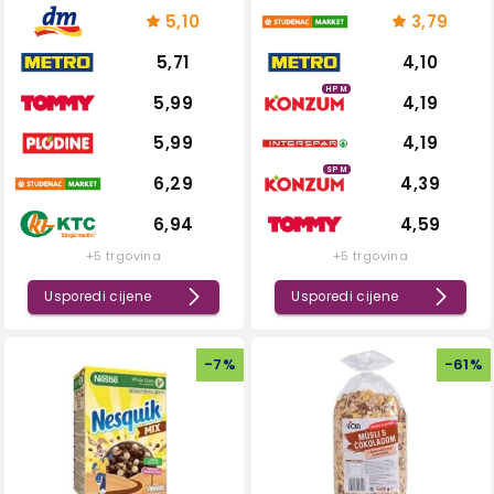
5,10
3,79
5,71
4,10
HPM
5,99
4,19
5,99
4,19
SPM
6,29
4,39
6,94
4,59
+5 trgovina
+5 trgovina
Usporedi cijene
Usporedi cijene
-
7
%
-
61
%