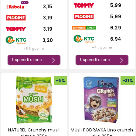
SPM
5,99
3,15
5,99
3,19
6,29
3,19
6,94
3,20
+4 trgovine
+5 trgovina
Usporedi cijene
Usporedi cijene
-
6
%
-
31
%
NATUREL Crunchy musli
Müsli PODRAVKA Lino crunch