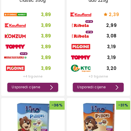
classic 350g
duo 225g
3,89
2,39
HPM
3,89
2,99
SPM
3,89
3,08
3,89
3,19
HPM
3,89
3,19
3,89
3,20
+4 trgovine
+3 trgovine
Usporedi cijene
Usporedi cijene
-
36
%
-
31
%