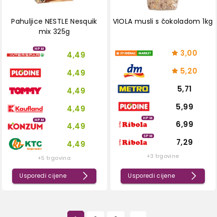
Pahuljice NESTLE Nesquik
VIOLA musli s čokoladom 1kg
mix 325g
HPM
3,00
4,49
5,20
4,49
5,71
4,49
5,99
4,49
HPM
HPM
6,99
4,49
SPM
7,29
4,49
+3 trgovine
+5 trgovina
Usporedi cijene
Usporedi cijene