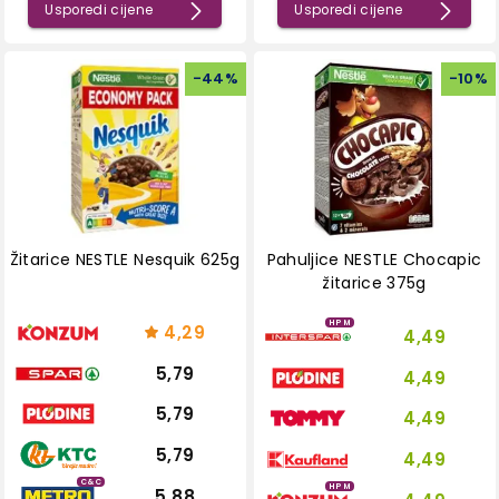
Usporedi cijene
Usporedi cijene
-
44
%
-
10
%
Žitarice NESTLE Nesquik 625g
Pahuljice NESTLE Chocapic
žitarice 375g
HPM
4,29
4,49
5,79
4,49
5,79
4,49
5,79
4,49
C&C
HPM
5,88