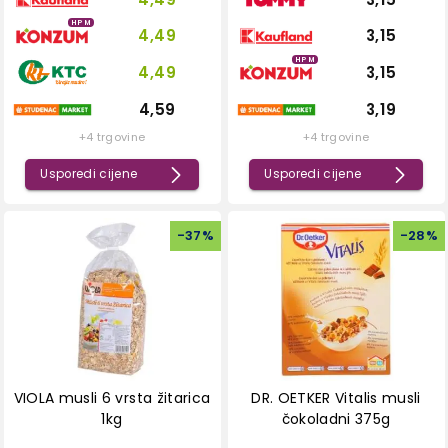
HPM
4,49
3,15
HPM
4,49
3,15
4,59
3,19
+4 trgovine
+4 trgovine
Usporedi cijene
Usporedi cijene
-
37
%
-
28
%
VIOLA musli 6 vrsta žitarica
DR. OETKER Vitalis musli
1kg
čokoladni 375g