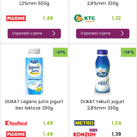
1,3%mm 500g
2,8%mm 330g
1,49
1,32
Usporedi cijene
Usporedi cijene
-
21
%
-
14
%
DUKAT Lagano jutro jogurt
DUKAT tekući jogurt
bez laktoze 330g
2,8%mm 330g
1,49
1,34
HPM
1,49
1,39