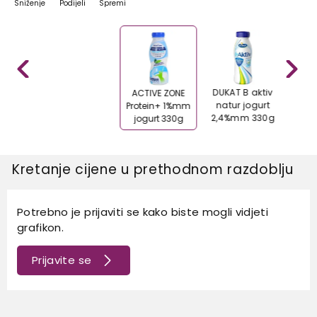
Sniženje
Podijeli
Spremi
DUKAT B aktiv
DUKA
ACTIVE ZONE
natur jogurt
ju
Protein+ 1%mm
2,4%mm 330g
jogurt 330g
Kretanje cijene u prethodnom razdoblju
Potrebno je prijaviti se kako biste mogli vidjeti
grafikon.
Prijavite se