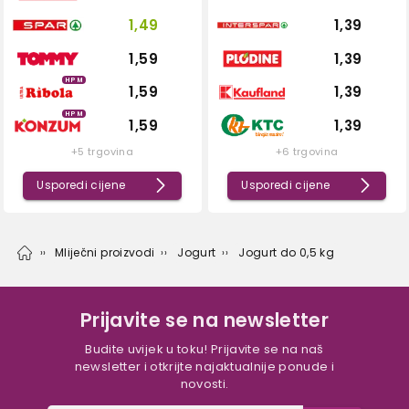
1,49
1,39
1,59
1,39
HPM
1,59
1,39
HPM
1,59
1,39
+5 trgovina
+6 trgovina
Usporedi cijene
Usporedi cijene
Mliječni proizvodi
Jogurt
Jogurt do 0,5 kg
Prijavite se na newsletter
Budite uvijek u toku! Prijavite se na naš
newsletter i otkrijte najaktualnije ponude i
novosti.