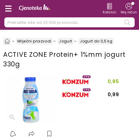
Katalozi
Moj račun
Mliječni proizvodi
Jogurt
Jogurt do 0,5 kg
ACTIVE ZONE Protein+ 1%mm jogurt
330g
HPM
0,95
SPM
0,99