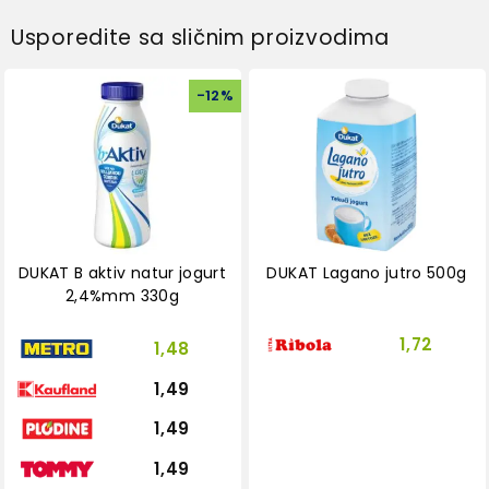
Usporedite sa sličnim proizvodima
-
12
%
DUKAT B aktiv natur jogurt
DUKAT Lagano jutro 500g
2,4%mm 330g
1,72
1,48
1,49
1,49
1,49