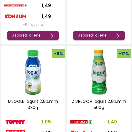
1,49
1,49
+5 trgovina
Usporedi cijene
Usporedi cijene
-
6
%
-
17
%
MEGGLE jogurt 2,8%mm
Z BREGOV jogurt 2,8%mm
330g
500g
1,05
1,49