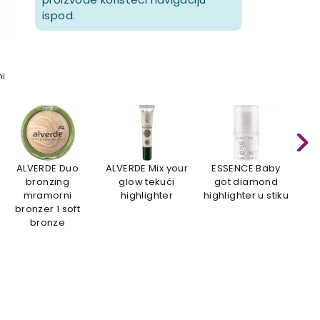
ispod.
mi
ALVERDE Duo
ALVERDE Mix your
ESSENCE Baby
E
bronzing
glow tekući
got diamond
g
mramorni
highlighter
highlighter u stiku
hig
bronzer 1 soft
bronze