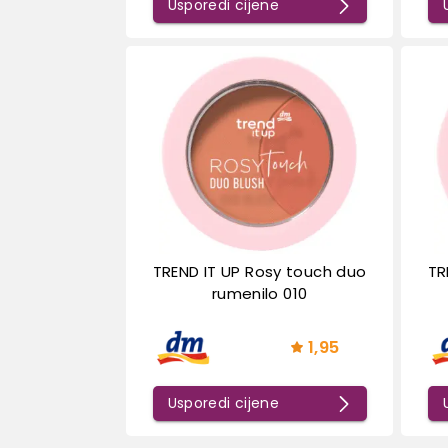
Usporedi cijene
TREND IT UP Rosy touch duo
TR
rumenilo 010
1,95
Usporedi cijene