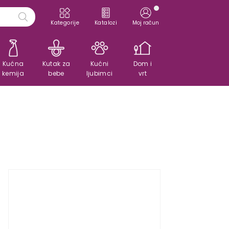
Kategorije
Katalozi
Moj račun
Kućna
Kutak za
Kućni
Dom i
kemija
bebe
ljubimci
vrt