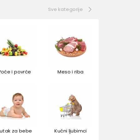
Sve kategorije
Voće i povrće
Meso i riba
utak za bebe
Kućni ljubimci