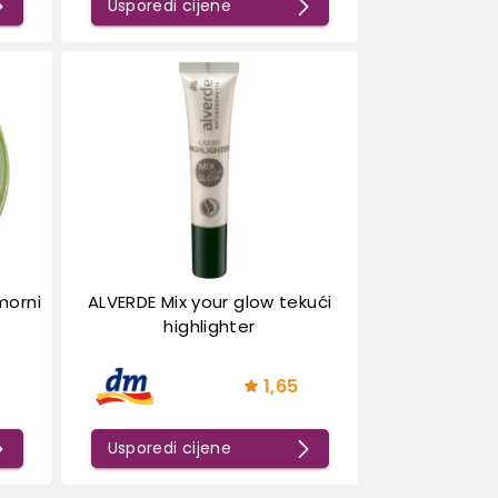
Usporedi cijene
morni
ALVERDE Mix your glow tekući
highlighter
1,65
Usporedi cijene