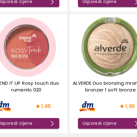
Usporedi cijene
Usporedi cijene
END IT UP Rosy touch duo
ALVERDE Duo bronzing mra
rumenilo 020
bronzer 1 soft bronze
1,95
1,95
Usporedi cijene
Usporedi cijene