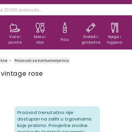
Voće i
Meso i
Slatkiši i
Njega i
Pića
povrće
riba
grickalice
higijena
lice
Proizvodi za konturiranje lica
 vintage rose
Proizvod trenutačno nije
dostupan na zalihi u trgovinama
koje pratimo. Provjerite srodne
proizvode koristeći navigaciju