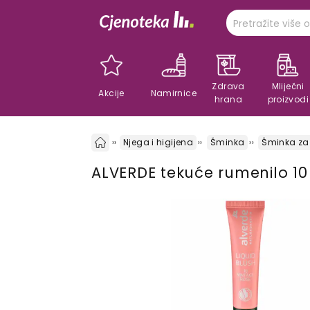
Zdrava
Mliječni
Akcije
Namirnice
hrana
proizvodi
Njega i higijena
Šminka
Šminka za 
ALVERDE tekuće rumenilo 10