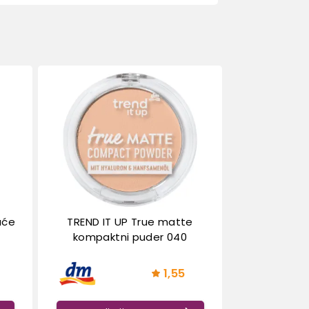
uće
TREND IT UP True matte
​
kompaktni puder 040
1,55