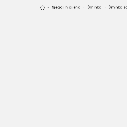
Njega i higijena
Šminka
Šminka za