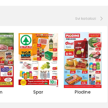
e
Svi katalozi
m
Spar
Plodine