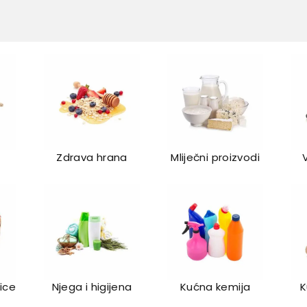
Zdrava hrana
Mliječni proizvodi
lice
Njega i higijena
Kućna kemija
K