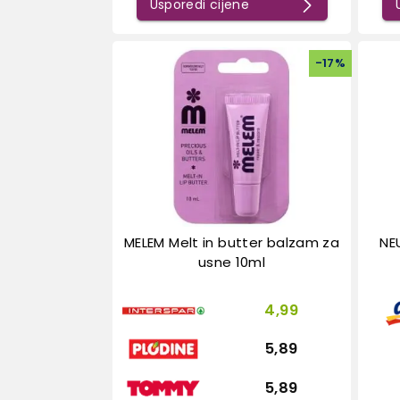
Usporedi cijene
-
17
%
MELEM Melt in butter balzam za
NE
usne 10ml
4,99
5,89
5,89