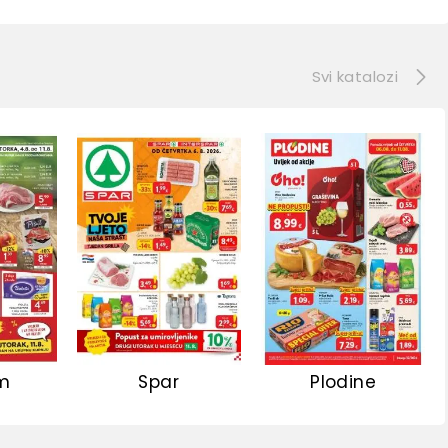
e
Svi katalozi
m
Spar
Plodine