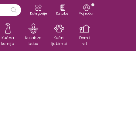
Kategorije
Katalozi
Moj račun
Kućna
Kutak za
Kućni
Dom i
kemija
bebe
ljubimci
vrt