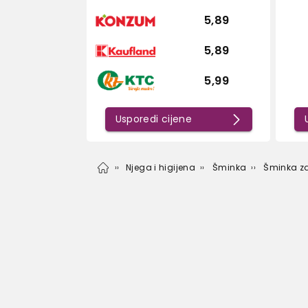
5,89
5,89
5,99
Usporedi cijene
Njega i higijena
Šminka
Šminka z