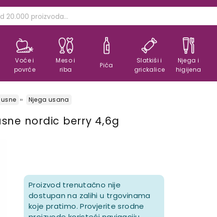
Voće i
Meso i
Slatkiši i
Njega i
Pića
povrće
riba
grickalice
higijena
 usne
Njega usana
sne nordic berry 4,6g
Proizvod trenutačno nije
dostupan na zalihi u trgovinama
koje pratimo. Provjerite srodne
proizvode koristeći navigaciju