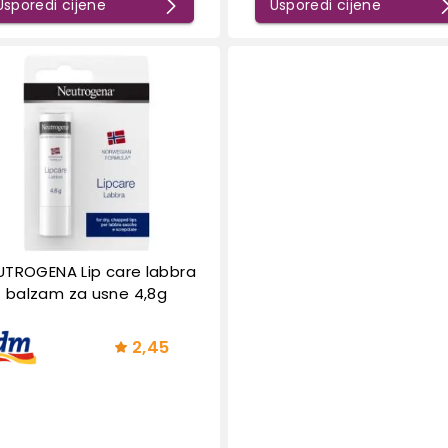
Usporedi cijene
Usporedi cijene
UTROGENA Lip care labbra
balzam za usne 4,8g
2,45