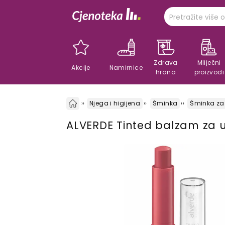
Zdrava
Mliječni
Akcije
Namirnice
hrana
proizvodi
Njega i higijena
Šminka
Šminka za
ALVERDE Tinted balzam za u