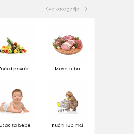
Sve kategorije
Voće i povrće
Meso i riba
utak za bebe
Kućni ljubimci