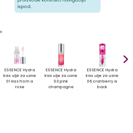
ispod.
mi
ESSENCE Hydra
ESSENCE Hydra
ESSENCE Hydra
ES
kiss ulje za usne
kiss ulje za usne
kiss ulje za usne
kis
01 kiss from a
03 pink
06 cranberry is
08
rose
champagne
back