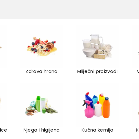
Zdrava hrana
Mliječni proizvodi
lice
Njega i higijena
Kućna kemija
K