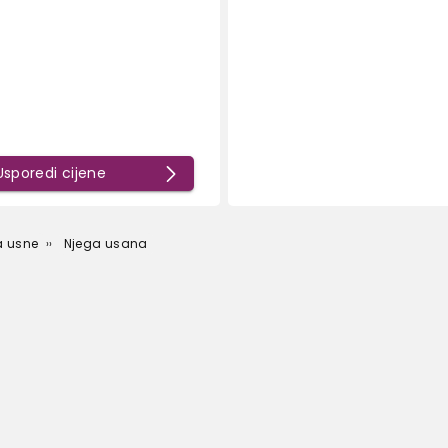
Usporedi cijene
a usne
Njega usana