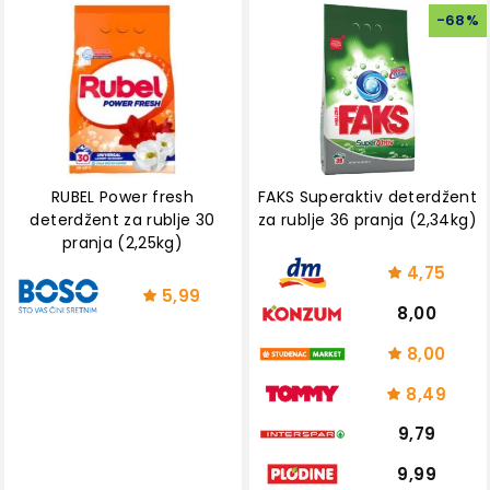
-
68
%
RUBEL Power fresh
FAKS Superaktiv deterdžent
deterdžent za rublje 30
za rublje 36 pranja (2,34kg)
pranja (2,25kg)
4,75
5,99
8,00
8,00
8,49
9,79
9,99