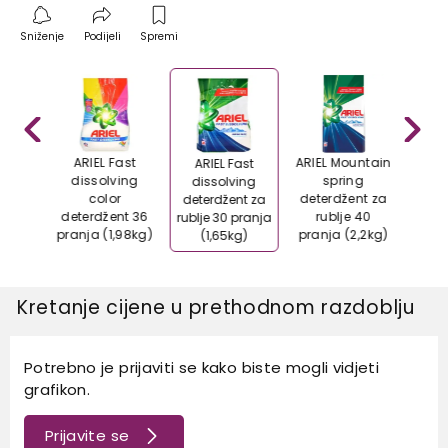
Sniženje
Podijeli
Spremi
olor
ARIEL Fast
ARIEL Mountain
ARIEL
ARIEL Fast
nt za
dissolving
spring
dete
dissolving
 40
color
deterdžent za
rublj
deterdžent za
,2kg)
deterdžent 36
rublje 40
(
rublje 30 pranja
pranja (1,98kg)
pranja (2,2kg)
(1,65kg)
Kretanje cijene u prethodnom razdoblju
Potrebno je prijaviti se kako biste mogli vidjeti
grafikon.
Prijavite se