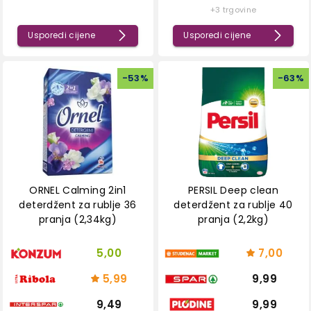
+3 trgovine
Usporedi cijene
Usporedi cijene
-
53
%
-
63
%
ORNEL Calming 2in1
PERSIL Deep clean
deterdžent za rublje 36
deterdžent za rublje 40
pranja (2,34kg)
pranja (2,2kg)
5,00
7,00
5,99
9,99
9,49
9,99