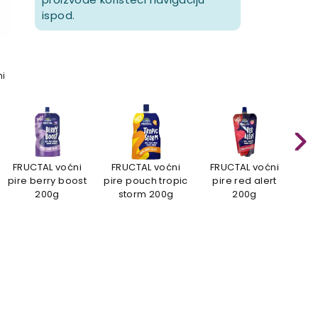
ispod.
mi
FRUCTAL voćni
FRUCTAL voćni
FRUCTAL voćni
FR
pire berry boost
pire pouch tropic
pire red alert
p
200g
storm 200g
200g
b