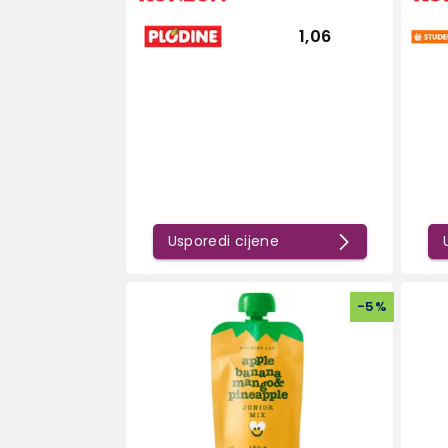
1,06
Usporedi cijene
-
5
%