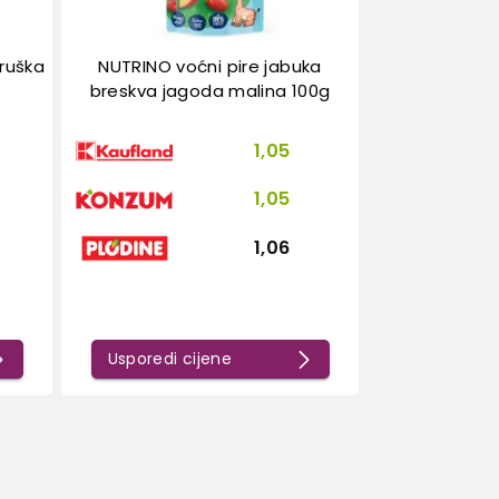
kruška
NUTRINO voćni pire jabuka
breskva jagoda malina 100g
1,05
1,05
1,06
Usporedi cijene