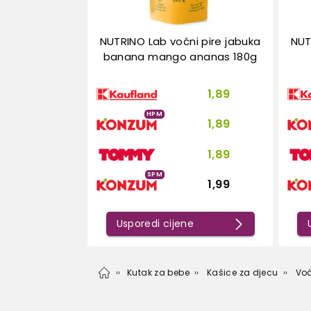
NUTRINO Lab voćni pire jabuka
NUT
banana mango ananas 180g
1,89
HPM
1,89
1,89
SPM
1,99
Usporedi cijene
Kutak za bebe
Kašice za djecu
Voć