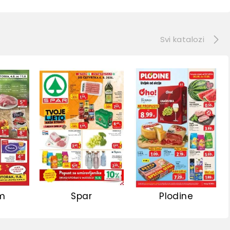
e
Svi katalozi
m
Spar
Plodine