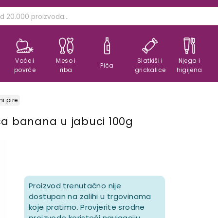
Voće i
Meso i
Slatkiši i
Njega i
Pića
povrće
riba
grickalice
higijena
i pire
ca banana u jabuci 100g
Proizvod trenutačno nije
dostupan na zalihi u trgovinama
koje pratimo. Provjerite srodne
proizvode koristeći navigaciju