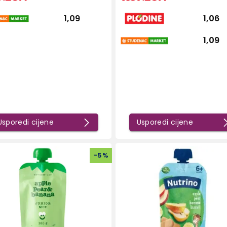
1,09
1,06
1,09
Usporedi cijene
Usporedi cijene
-
5
%