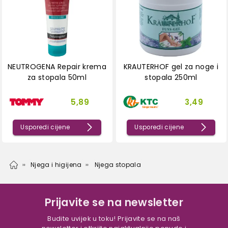
NEUTROGENA Repair krema
KRAUTERHOF gel za noge i
za stopala 50ml
stopala 250ml
5,89
3,49
Usporedi cijene
Usporedi cijene
Njega i higijena
Njega stopala
Prijavite se na newsletter
Budite uvijek u toku! Prijavite se na naš