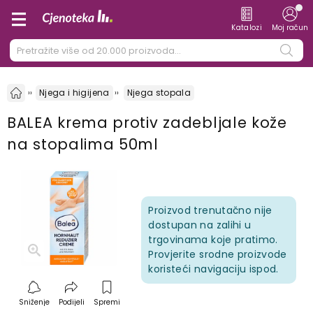
Katalozi
Moj račun
Njega i higijena
Njega stopala
BALEA krema protiv zadebljale kože
na stopalima 50ml
Proizvod trenutačno nije
dostupan na zalihi u
trgovinama koje pratimo.
Provjerite srodne proizvode
koristeći navigaciju ispod.
Sniženje
Podijeli
Spremi