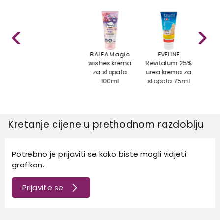
BALEA Magic
EVELINE
EVE
wishes krema
Revitalum 25%
mas
za stopala
urea krema za
zad
100ml
stopala 75ml
Kretanje cijene u prethodnom razdoblju
Potrebno je prijaviti se kako biste mogli vidjeti
grafikon.
Prijavite se