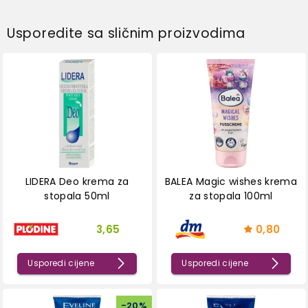
Usporedite sa sličnim proizvodima
LIDERA Deo krema za
BALEA Magic wishes krema
stopala 50ml
za stopala 100ml
3,65
0,80
Usporedi cijene
Usporedi cijene
-
20
%