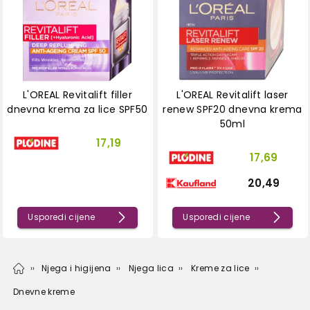
L'OREAL Revitalift filler
L'OREAL Revitalift laser
dnevna krema za lice SPF50
renew SPF20 dnevna krema
50ml
17,19
17,69
20,49
Usporedi cijene
Usporedi cijene
Njega i higijena
Njega lica
Kreme za lice
Dnevne kreme