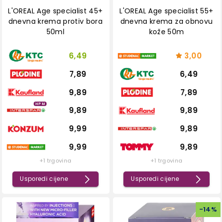
L'OREAL Age specialist 45+
L'OREAL Age specialist 55+
dnevna krema protiv bora
dnevna krema za obnovu
50ml
kože 50m
6,49
3,00
7,89
6,49
9,89
7,89
HPM
9,89
9,89
9,99
9,89
9,99
9,89
+1 trgovina
+1 trgovina
Usporedi cijene
Usporedi cijene
-
14
%