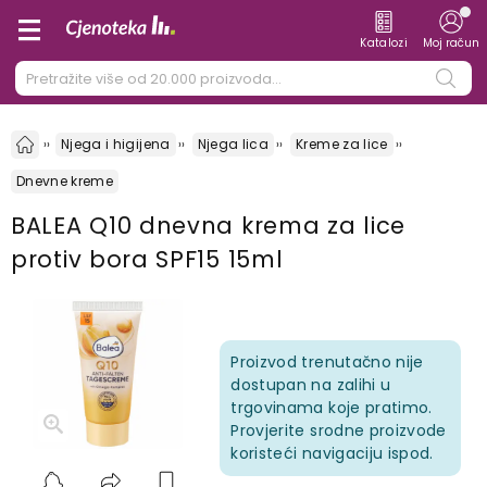
Katalozi
Moj račun
Njega i higijena
Njega lica
Kreme za lice
Dnevne kreme
BALEA Q10 dnevna krema za lice
protiv bora SPF15 15ml
Proizvod trenutačno nije
dostupan na zalihi u
trgovinama koje pratimo.
Provjerite srodne proizvode
koristeći navigaciju ispod.