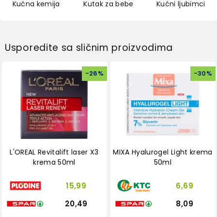
Kućna kemija
Kutak za bebe
Kućni ljubimci
Usporedite sa sličnim proizvodima
-
26
%
-
30
%
L'OREAL Revitalift laser X3
MIXA Hyalurogel Light krema
krema 50ml
50ml
15,99
6,69
20,49
8,09