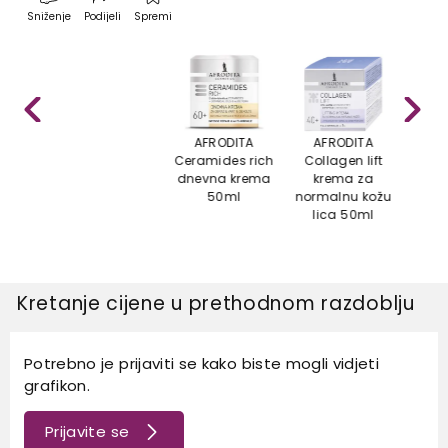
Sniženje
Podijeli
Spremi
AFRODITA
AFRODITA
AFRO
Ceramides rich
Collagen lift
dnevna krema
krema za
hid
50ml
normalnu kožu
krem
lica 50ml
Kretanje cijene u prethodnom razdoblju
Potrebno je prijaviti se kako biste mogli vidjeti
grafikon.
Prijavite se