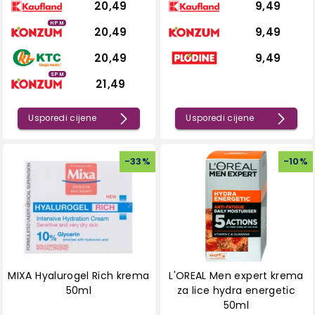
20,49
9,49
HPM
20,49
9,49
20,49
9,49
SPM
21,49
Usporedi cijene
Usporedi cijene
-
33
%
-
10
%
MIXA Hyalurogel Rich krema
L'OREAL Men expert krema
50ml
za lice hydra energetic
50ml