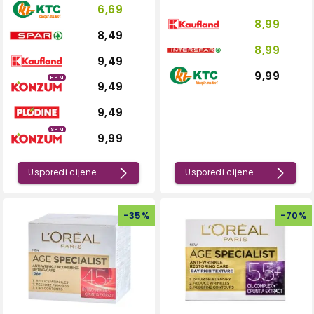
6,69
8,99
8,49
8,99
9,49
9,99
HPM
9,49
9,49
SPM
9,99
Usporedi cijene
Usporedi cijene
-
35
%
-
70
%