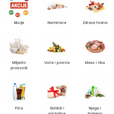
Akcije
Namirnice
Zdrava hrana
Mliječni
Voće i povrće
Meso i riba
proizvodi
Pića
Slatkiši i
Njega i
grickalice
higijena