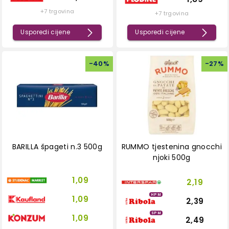
+7 trgovina
+7 trgovina
Usporedi cijene
Usporedi cijene
-
40
%
-
27
%
BARILLA špageti n.3 500g
RUMMO tjestenina gnocchi
njoki 500g
1,09
2,19
HPM
1,09
2,39
SPM
1,09
2,49