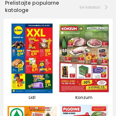
Prelistajte popularne
Svi katalozi
kataloge
Lidl
Konzum