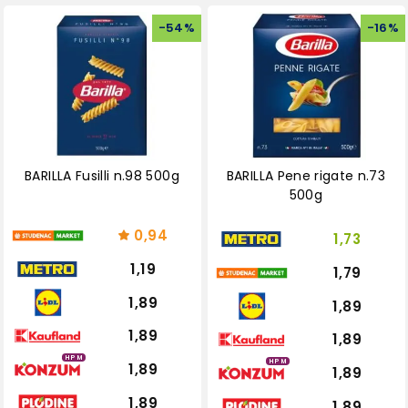
-
54
%
-
16
%
BARILLA Fusilli n.98 500g
BARILLA Pene rigate n.73
500g
0,94
1,73
1,19
1,79
1,89
1,89
1,89
1,89
HPM
HPM
1,89
1,89
1,89
1,89