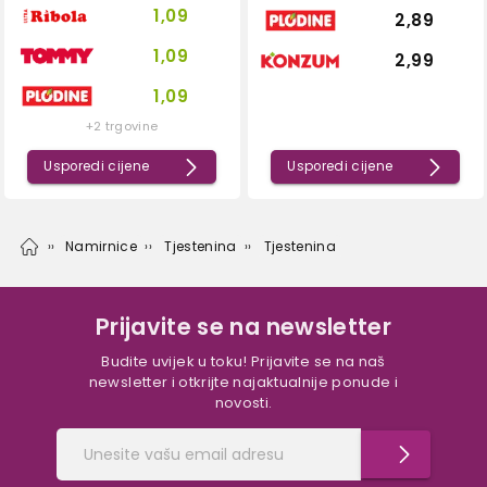
1,09
2,89
1,09
2,99
1,09
+2 trgovine
Usporedi cijene
Usporedi cijene
Namirnice
Tjestenina
Tjestenina
Prijavite se na newsletter
Budite uvijek u toku! Prijavite se na naš
newsletter i otkrijte najaktualnije ponude i
novosti.