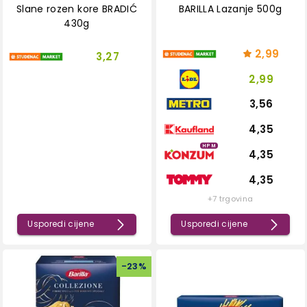
Slane rozen kore BRADIĆ
BARILLA Lazanje 500g
430g
2,99
3,27
2,99
3,56
4,35
HPM
4,35
4,35
+7 trgovina
Usporedi cijene
Usporedi cijene
-
23
%