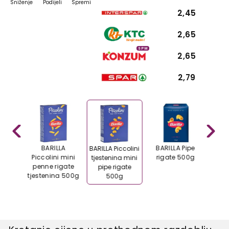
Sniženje
Podijeli
Spremi
2,45
2,65
SPM
2,65
2,79
Pene
BARILLA
BARILLA Pipe
B
BARILLA Piccolini
n.73
Piccolini mini
rigate 500g
Sp
tjestenina mini
g
penne rigate
crv
pipe rigate
tjestenina 500g
bez
500g