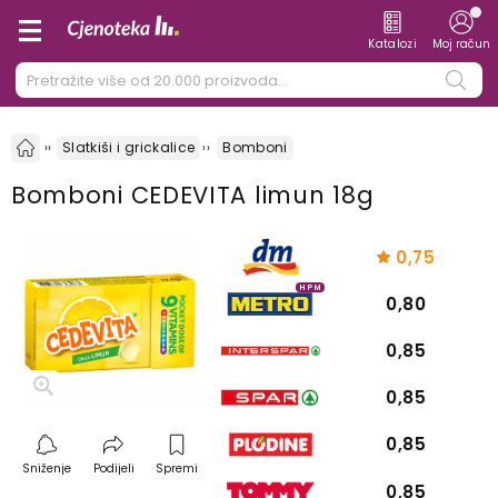
Katalozi
Moj račun
Slatkiši i grickalice
Bomboni
Bomboni CEDEVITA limun 18g
0,75
HPM
0,80
0,85
0,85
0,85
Sniženje
Podijeli
Spremi
0,85