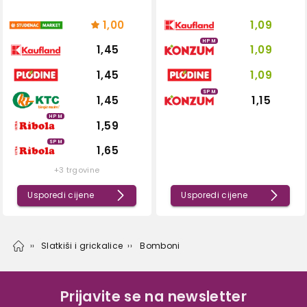
1,00
1,09
HPM
1,45
1,09
1,45
1,09
SPM
1,45
1,15
HPM
1,59
SPM
1,65
+3 trgovine
Usporedi cijene
Usporedi cijene
Slatkiši i grickalice
Bomboni
Prijavite se na newsletter