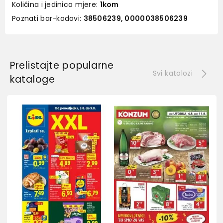
Količina i jedinica mjere:
1kom
Poznati bar-kodovi:
38506239, 0000038506239
Prelistajte popularne
Svi katalozi
kataloge