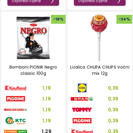
Usporedi cijene
Usporedi cijene
-
18
%
-
34
%
Bomboni PIONIR Negro
Lizalica CHUPA CHUPS Voćni
classic 100g
mix 12g
1,19
0,39
1,19
0,39
1,19
0,39
1,19
0,39
1,29
0,39