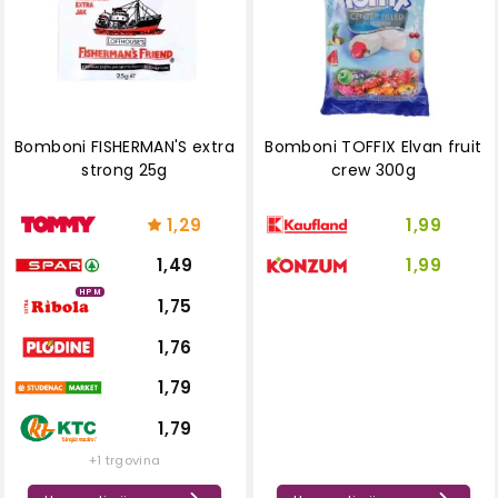
Bomboni FISHERMAN'S extra
Bomboni TOFFIX Elvan fruit
strong 25g
crew 300g
1,29
1,99
1,49
1,99
HPM
1,75
1,76
1,79
1,79
+1 trgovina