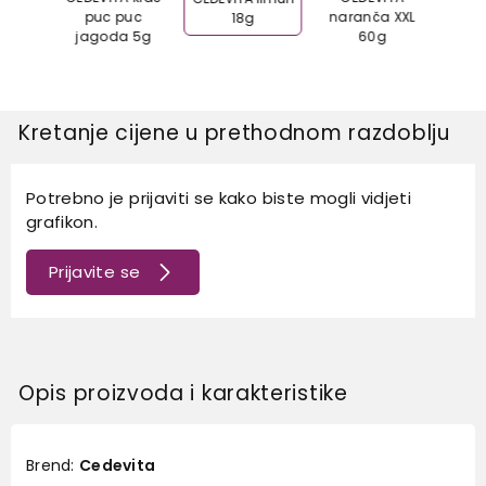
 18g
puc puc
naranča XXL
mix
18g
jagoda 5g
60g
Kretanje cijene u prethodnom razdoblju
Potrebno je prijaviti se kako biste mogli vidjeti
grafikon.
Prijavite se
Opis proizvoda i karakteristike
Brend:
Cedevita