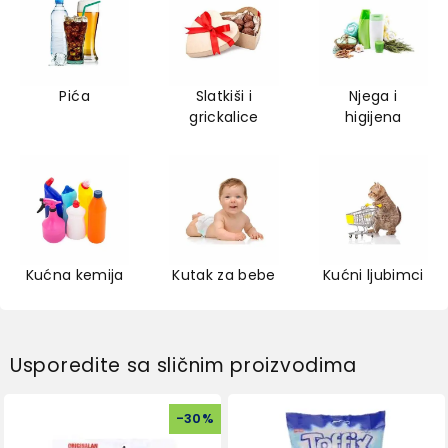
Pića
Slatkiši i
Njega i
grickalice
higijena
Kućna kemija
Kutak za bebe
Kućni ljubimci
Usporedite sa sličnim proizvodima
-
30
%