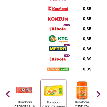
0,85
0,85
HPM
0,85
0,85
C&C
0,86
SPM
0,89
0,89
ni
Bomboni
Bomboni
B
Bomboni
TA
CEDEVITA kids
CEDEVITA
CEDE
CEDEVITA limun