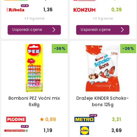
HPM
1,36
0,39
+3 trgovine
+3 trgovine
Usporedi cijene
Usporedi cijene
-
36
%
-
26
%
Bomboni PEZ Voćni mix
Dražeje KINDER Schoko-
6x8g
bons 125g
HPM
0,89
3,31
HPM
1,19
3,69