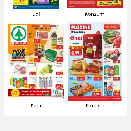
Lidl
Konzum
Spar
Plodine