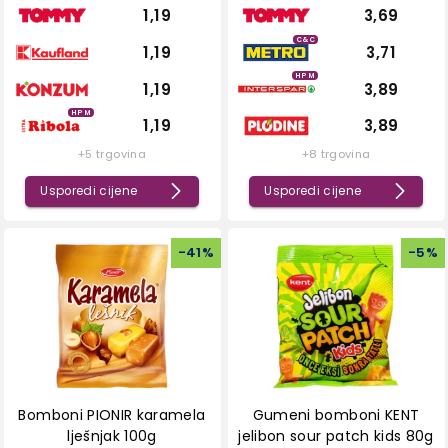
1,19
3,69
C&C
1,19
3,71
HPM
1,19
3,89
HPM
1,19
3,89
+5 trgovina
+8 trgovina
Usporedi cijene
Usporedi cijene
-
41
%
-
5
%
Bomboni PIONIR karamela
Gumeni bomboni KENT
lješnjak 100g
jelibon sour patch kids 80g