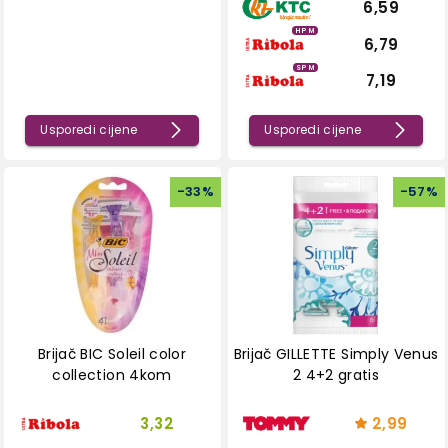
6,59
HPM
6,79
SPM
7,19
Usporedi cijene
Usporedi cijene
-
33
%
-
57
%
Brijač BIC Soleil color
Brijač GILLETTE Simply Venus
collection 4kom
2 4+2 gratis
3,32
2,99