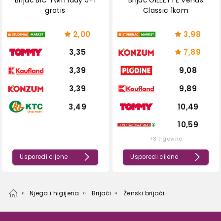
gratis
Classic 1kom
2,00
3,98
3,35
7,89
3,39
9,08
3,39
9,89
3,49
10,49
10,59
+3 trgovine
Usporedi cijene
Usporedi cijene
Njega i higijena
Brijači
Ženski brijači