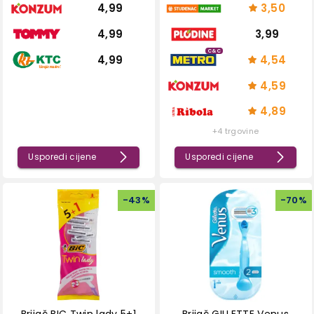
4,99
3,50
4,99
3,99
C&C
4,99
4,54
4,59
4,89
+4 trgovine
Usporedi cijene
Usporedi cijene
-
43
%
-
70
%
Brijač BIC Twin lady 5+1
Brijač GILLETTE Venus