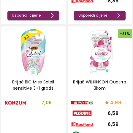
8,89
Usporedi cijene
Usporedi cijene
-
31
%
Brijač BIC Miss Soleil
Brijač WILKINSON Quatrro
sensitive 3+1 gratis
3kom
7,09
4,99
6,58
6,59