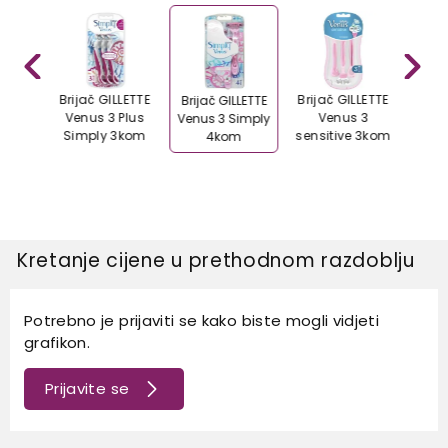
LLETTE
Brijač GILLETTE
Brijač GILLETTE
Brija
Brijač GILLETTE
nus 2
Venus 3 Plus
Venus 3
Venu
Venus 3 Simply
tis
Simply 3kom
sensitive 3kom
4kom
Kretanje cijene u prethodnom razdoblju
Potrebno je prijaviti se kako biste mogli vidjeti
grafikon.
Prijavite se