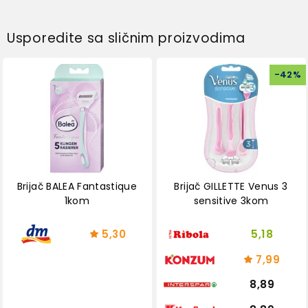
Usporedite sa sličnim proizvodima
-
42
%
Brijač BALEA Fantastique
Brijač GILLETTE Venus 3
1kom
sensitive 3kom
5,30
5,18
7,99
8,89