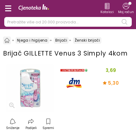
Katalozi
Moj račun
Njega i higijena
Brijači
Ženski brijači
Brijač GILLETTE Venus 3 Simply 4kom
3,69
5,30
Sniženje
Podijeli
Spremi