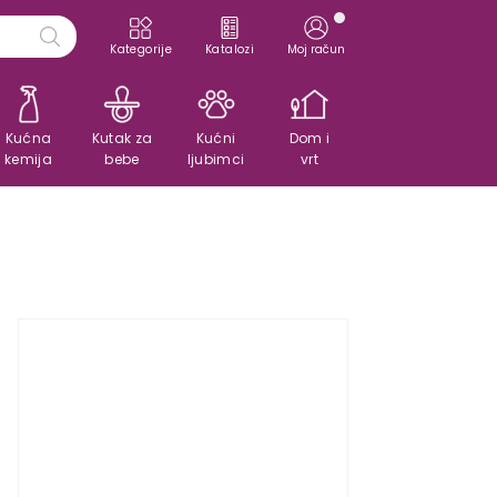
Kategorije
Katalozi
Moj račun
Kućna
Kutak za
Kućni
Dom i
kemija
bebe
ljubimci
vrt