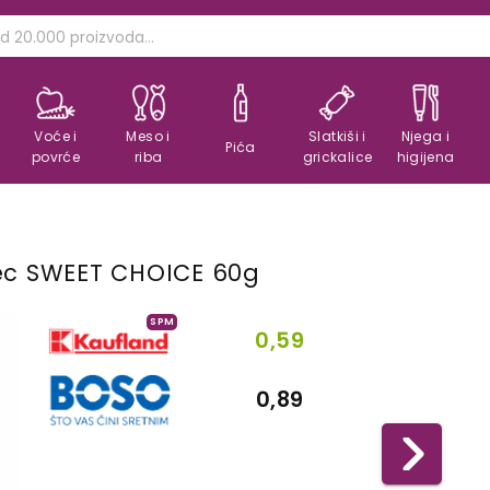
Voće i
Meso i
Slatkiši i
Njega i
Pića
povrće
riba
grickalice
higijena
zec SWEET CHOICE 60g
SPM
0,59
0,89