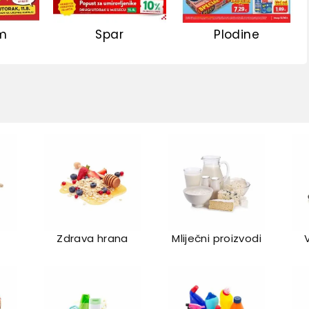
m
Spar
Plodine
Zdrava hrana
Mliječni proizvodi