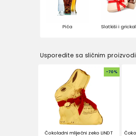
Pića
Slatkiši i gricka
Usporedite sa sličnim proizvo
-
70
%
Čokoladni mliječni zeko LINDT
Čoko