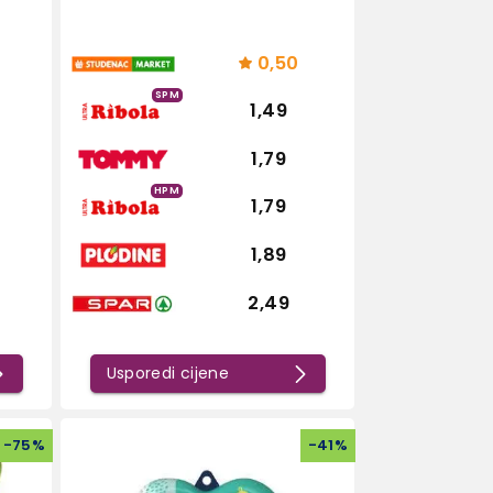
0,50
SPM
1,49
1,79
HPM
1,79
1,89
2,49
Usporedi cijene
-
75
%
-
41
%