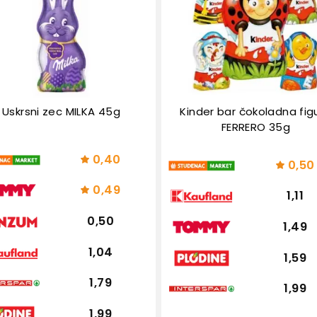
Uskrsni zec MILKA 45g
Kinder bar čokoladna fig
FERRERO 35g
0,40
0,50
0,49
1,11
0,50
1,49
1,04
1,59
1,79
1,99
1,99