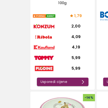
100g
1,79
2,00
4,09
4,19
5,99
5,99
Usporedi cijene
-
14
%