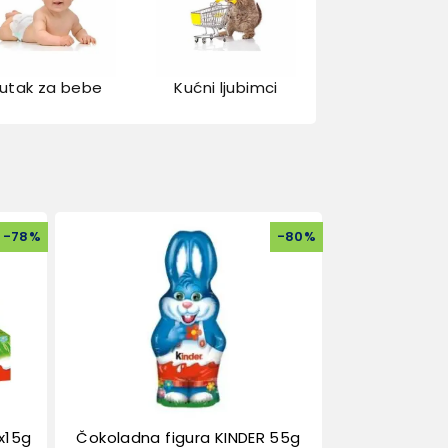
utak za bebe
Kućni ljubimci
-
78
%
-
80
%
x15g
Čokoladna figura KINDER 55g