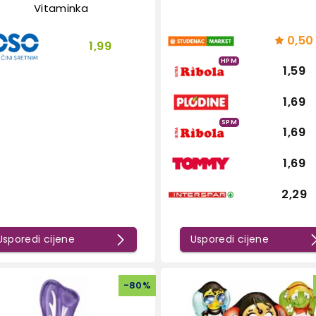
Vitaminka
0,50
1,99
HPM
1,59
1,69
SPM
1,69
1,69
2,29
Usporedi cijene
Usporedi cijene
-
80
%