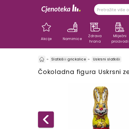
Zdrava
Mliječni
Akcije
Namirnice
hrana
proizvodi
Slatkiši i grickalice
Uskrsni slatkiši
Čokoladna figura Uskrsni 