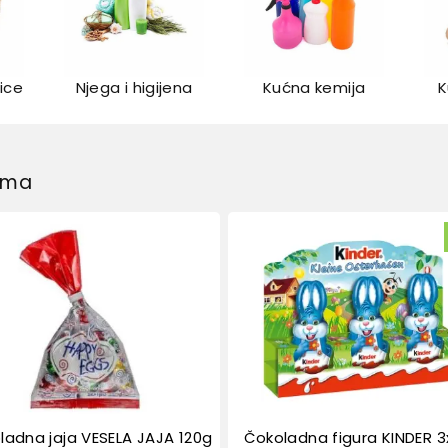
lice
Njega i higijena
Kućna kemija
K
dima
ladna jaja VESELA JAJA 120g
Čokoladna figura KINDER 3