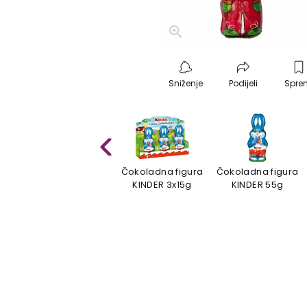
Sniženje
Podijeli
Spre
e
Čokolada Uskrs
Čokoladna figura
Čokoladna figura
KINDER 300g
KINDER 3x15g
KINDER 55g