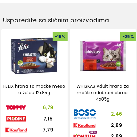
Usporedite sa sličnim proizvodima
-
15
%
-
25
%
FELIX hrana za mačke meso
WHISKAS Adult hrana za
u želeu 12x85g
mačke odabrani obroci
4x85g
6,79
2,46
7,15
2,89
7,79
HPM
2,89