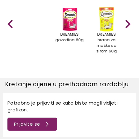
DREAMIES
DREAMIES
DR
govedina 60g
hrana za
pil
mačke sa
sirom 60g
Kretanje cijene u prethodnom razdoblju
Potrebno je prijaviti se kako biste mogli vidjeti
grafikon.
Prijavite se