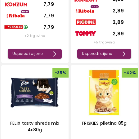
7,79
HPM
2,89
HPM
7,79
2,89
7,79
2,89
+2 trgovine
+5 trgovina
Usporedi cijene
Usporedi cijene
-
35
%
-
42
%
FELIX tasty shreds mix
FRISKIES piletina 85g
4x80g