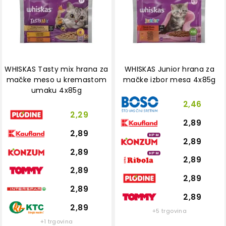
WHISKAS Tasty mix hrana za
WHISKAS Junior hrana za
mačke meso u kremastom
mačke izbor mesa 4x85g
umaku 4x85g
2,46
2,29
2,89
2,89
HPM
2,89
2,89
HPM
2,89
2,89
2,89
2,89
2,89
2,89
+5 trgovina
+1 trgovina