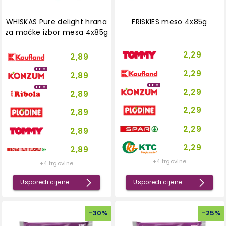
WHISKAS Pure delight hrana
FRISKIES meso 4x85g
za mačke izbor mesa 4x85g
2,29
2,89
HPM
2,29
2,89
HPM
HPM
2,29
2,89
2,29
2,89
2,29
2,89
2,29
2,89
+4 trgovine
+4 trgovine
Usporedi cijene
Usporedi cijene
-
30
%
-
25
%