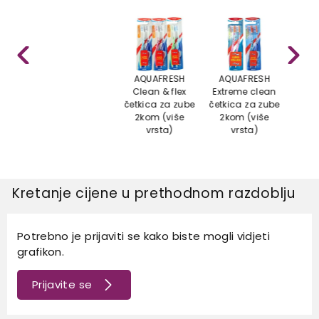
AQUAFRESH
AQUAFRESH
AQ
Clean & flex
Extreme clean
Fami
četkica za zube
četkica za zube
za 
2kom (više
2kom (više
vrsta)
vrsta)
Kretanje cijene u prethodnom razdoblju
Potrebno je prijaviti se kako biste mogli vidjeti
grafikon.
Prijavite se