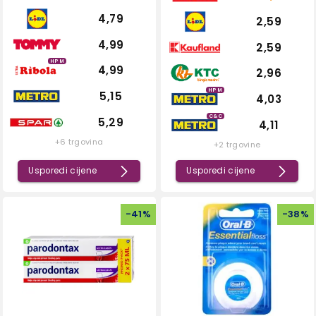
4,79
2,59
4,99
2,59
HPM
4,99
2,96
HPM
5,15
4,03
C&C
5,29
4,11
+6 trgovina
+2 trgovine
Usporedi cijene
Usporedi cijene
-
41
%
-
38
%