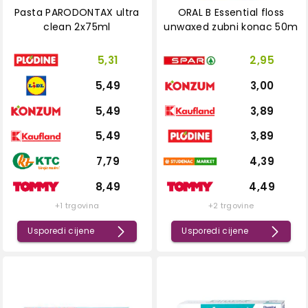
Pasta PARODONTAX ultra
ORAL B Essential floss
clean 2x75ml
unwaxed zubni konac 50m
5,31
2,95
5,49
3,00
5,49
3,89
5,49
3,89
7,79
4,39
8,49
4,49
+1 trgovina
+2 trgovine
Usporedi cijene
Usporedi cijene