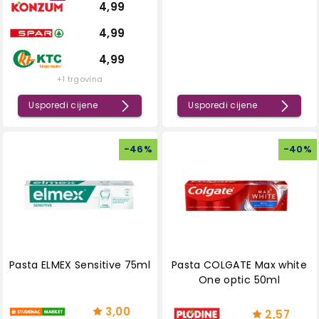
4,99
4,99
4,99
+1 trgovina
Usporedi cijene
Usporedi cijene
-
46
%
-
40
%
Pasta ELMEX Sensitive 75ml
Pasta COLGATE Max white
One optic 50ml
3,00
2,57