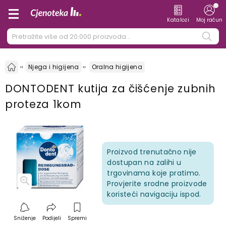
Katalozi
Moj račun
Njega i higijena
Oralna higijena
DONTODENT kutija za čišćenje zubnih
proteza 1kom
Proizvod trenutačno nije
dostupan na zalihi u
trgovinama koje pratimo.
Provjerite srodne proizvode
koristeći navigaciju ispod.
Sniženje
Podijeli
Spremi