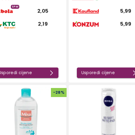
SPM
2,05
5,99
2,19
5,99
Usporedi cijene
Usporedi cijene
-
28
%