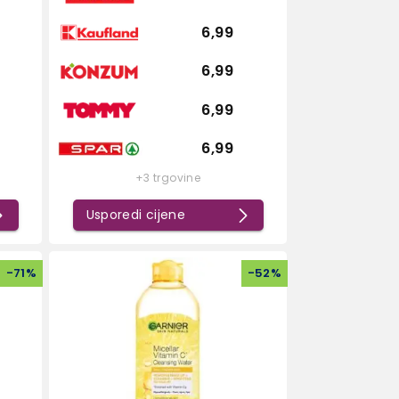
6,99
6,99
6,99
6,99
+3 trgovine
Usporedi cijene
-
71
%
-
52
%