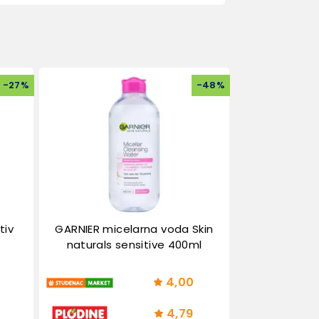
-
27
%
-
48
%
tiv
GARNIER micelarna voda Skin
naturals sensitive 400ml
4,00
4,79