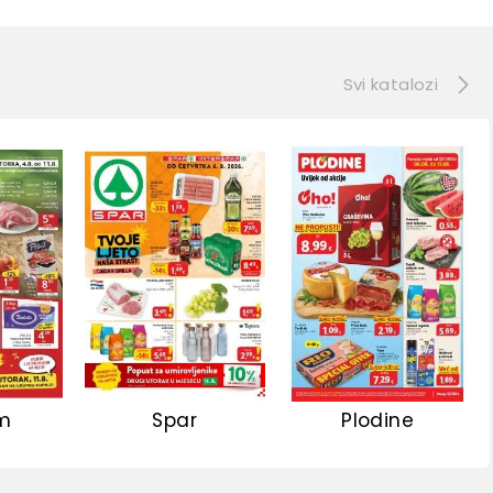
e
Svi katalozi
m
Spar
Plodine