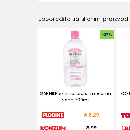
Usporedite sa sličnim proizvo
-
37
%
GARNIER skin naturals micelarna
COT
voda 700ml
6,29
8,99