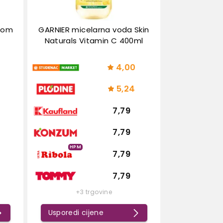
0kom
GARNIER micelarna voda Skin
Naturals Vitamin C 400ml
4,00
5,24
7,79
7,79
HPM
7,79
7,79
+3 trgovine
Usporedi cijene