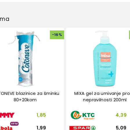
dima
-
16
%
ONEVE blazinice za šminku
MIXA gel za umivanje pro
80+20kom
nepravilnosti 200ml
1,85
4,39
HPM
1,99
5,09