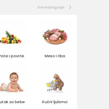
Sve kategorije
Voće i povrće
Meso i riba
utak za bebe
Kućni ljubimci