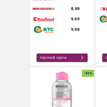
8,99
9,69
9,99
Usporedi cijene
-
33
%