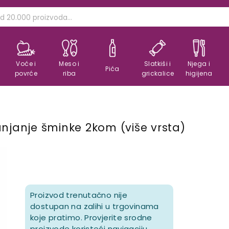
Voće i
Meso i
Slatkiši i
Njega i
Pića
povrće
riba
grickalice
higijena
klanjanje šminke 2kom (više vrsta)
Proizvod trenutačno nije
dostupan na zalihi u trgovinama
koje pratimo. Provjerite srodne
proizvode koristeći navigaciju