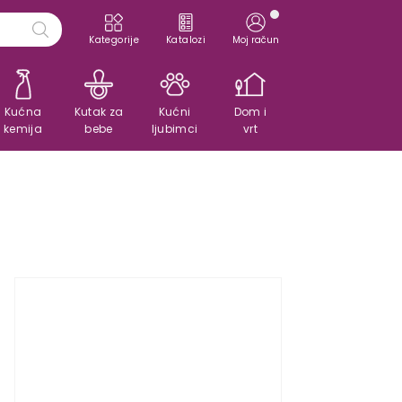
Kategorije
Katalozi
Moj račun
Kućna
Kutak za
Kućni
Dom i
kemija
bebe
ljubimci
vrt