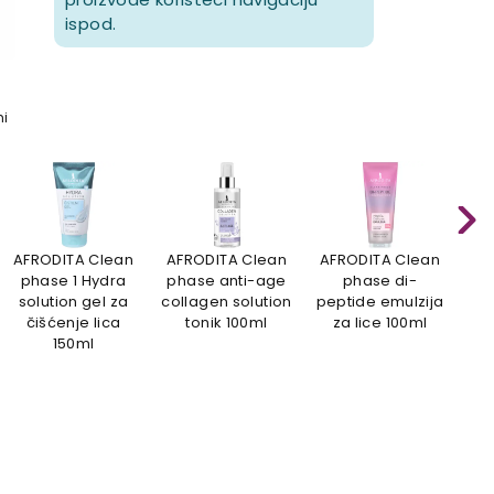
ispod.
mi
AFRODITA Clean
AFRODITA Clean
AFRODITA Clean
AF
phase 1 Hydra
phase anti-age
phase di-
solution gel za
collagen solution
peptide emulzija
čišćenje lica
tonik 100ml
za lice 100ml
mi
150ml