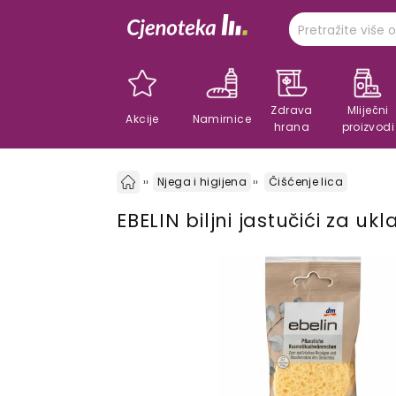
Zdrava
Mliječni
Akcije
Namirnice
hrana
proizvodi
Njega i higijena
Čišćenje lica
EBELIN biljni jastučići za u