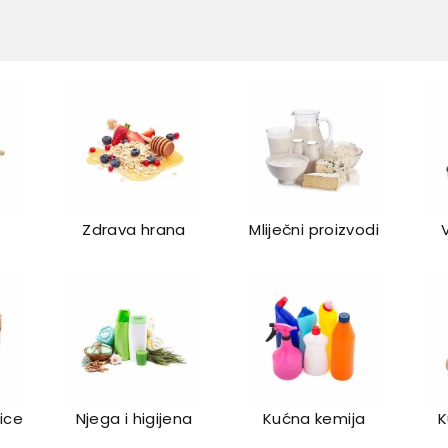
Zdrava hrana
Mliječni proizvodi
lice
Njega i higijena
Kućna kemija
K