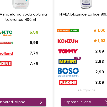
A micelarna voda optimal
NIVEA blazinice za lice 8
tolerance 400ml
1,00
5,59
1,93
6,99
2,89
7,79
HPM
2,93
7,79
2,99
3,09
+4 trgovine
Usporedi cijene
Usporedi cijene