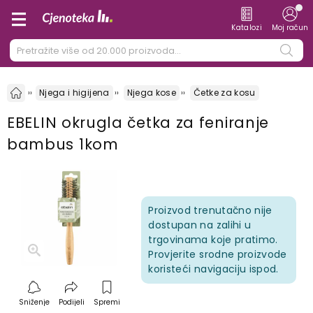
Katalozi
Moj račun
Njega i higijena
Njega kose
Četke za kosu
EBELIN okrugla četka za feniranje
bambus 1kom
Proizvod trenutačno nije
dostupan na zalihi u
trgovinama koje pratimo.
Provjerite srodne proizvode
koristeći navigaciju ispod.
Sniženje
Podijeli
Spremi