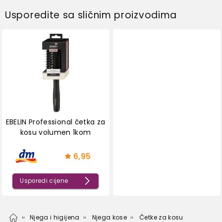
Usporedite sa sličnim proizvodima
EBELIN Professional četka za
kosu volumen 1kom
6,95
Usporedi cijene
Njega i higijena
Njega kose
Četke za kosu