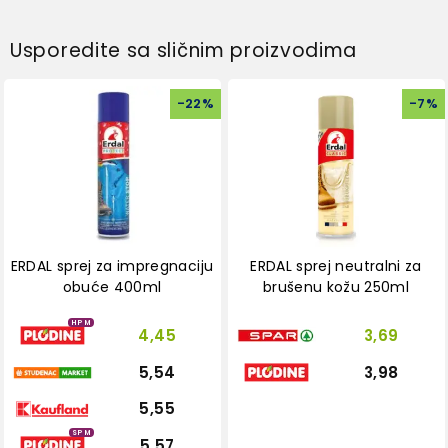
Usporedite sa sličnim proizvodima
-
22
%
-
7
%
ERDAL sprej za impregnaciju
ERDAL sprej neutralni za
obuće 400ml
brušenu kožu 250ml
HPM
4,45
3,69
5,54
3,98
5,55
SPM
5,57