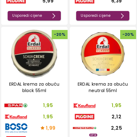
5,99
6,39
Usporedi cijene
Usporedi cijene
-
20
%
-
20
%
ERDAL krema za obuću
ERDAL krema za obuću
black 55ml
neutral 55ml
1,95
1,95
1,95
2,12
1,99
2,25
HPM