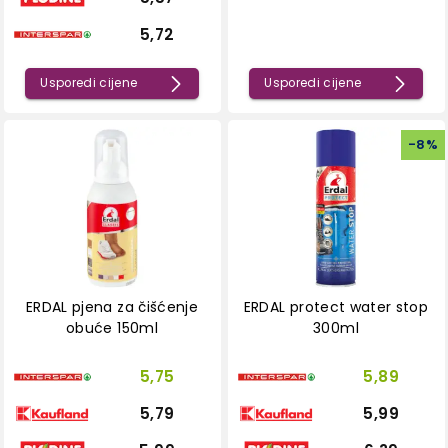
5,72
Usporedi cijene
Usporedi cijene
-
8
%
ERDAL pjena za čišćenje
ERDAL protect water stop
obuće 150ml
300ml
5,75
5,89
5,79
5,99