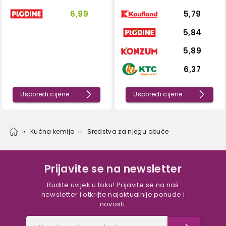
6,99
5,79
5,84
5,89
6,37
Usporedi cijene
Usporedi cijene
Kućna kemija
Sredstva za njegu obuće
Prijavite se na newsletter
Budite uvijek u toku! Prijavite se na naš
newsletter i otkrijte najaktualnije ponude i
novosti.