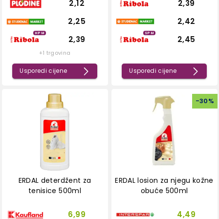
2,12
2,39
2,25
2,42
HPM
SPM
2,39
2,45
+1 trgovina
Usporedi cijene
Usporedi cijene
-
30
%
ERDAL deterdžent za
ERDAL losion za njegu kožne
tenisice 500ml
obuće 500ml
6,99
4,49