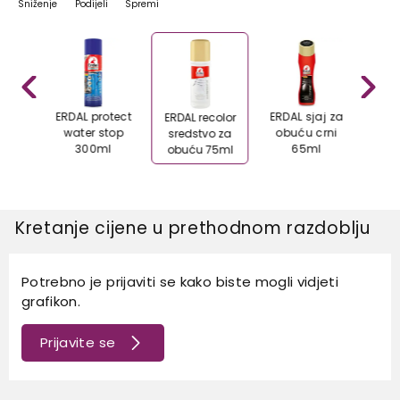
Sniženje
Podijeli
Spremi
na za
ERDAL protect
ERDAL sjaj za
ERDA
ERDAL recolor
obuće
water stop
obuću crni
obuć
sredstvo za
l
300ml
65ml
obuću 75ml
Kretanje cijene u prethodnom razdoblju
Potrebno je prijaviti se kako biste mogli vidjeti
grafikon.
Prijavite se