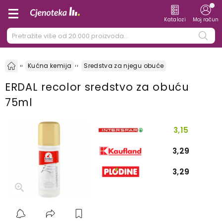
Katalozi
Moj račun
Kućna kemija
Sredstva za njegu obuće
ERDAL recolor sredstvo za obuću
75ml
3,15
3,29
3,29