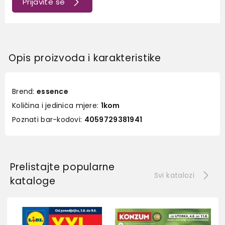
Prijavite se
Opis proizvoda i karakteristike
Brend:
essence
Količina i jedinica mjere:
1kom
Poznati bar-kodovi:
4059729381941
Prelistajte popularne
Svi katalozi
kataloge