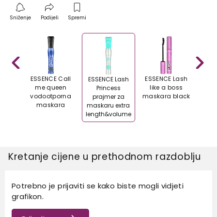
Sniženje
Podijeli
Spremi
DE
ESSENCE Call
ESSENCE Lash
ESSE
ESSENCE Lash
 but
me queen
like a boss
prin
Princess
me
vodootporna
maskara black
las
prajmer za
 030
maskara
mask
maskaru extra
a
length&volume
Kretanje cijene u prethodnom razdoblju
Potrebno je prijaviti se kako biste mogli vidjeti
grafikon.