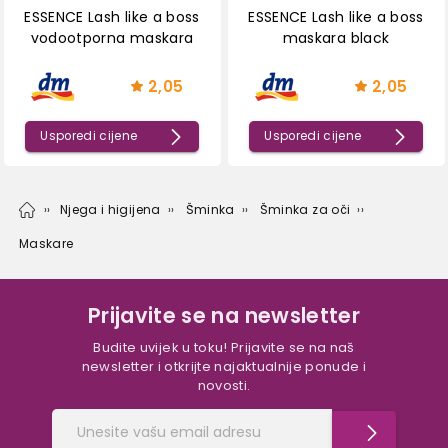
ESSENCE Lash like a boss
ESSENCE Lash like a boss
vodootporna maskara
maskara black
2,05
2,05
Usporedi cijene
Usporedi cijene
Njega i higijena
Šminka
Šminka za oči
Maskare
Prijavite se na newsletter
Budite uvijek u toku! Prijavite se na naš
newsletter i otkrijte najaktualnije ponude i
novosti.