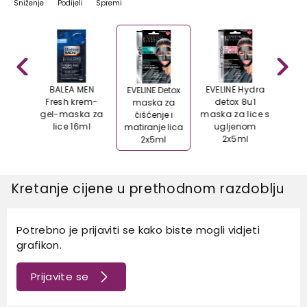
Sniženje
Podijeli
Spremi
rogel
BALEA MEN
EVELINE Hydra
EVELI
EVELINE Detox
i za
Fresh krem-
detox 8u1
mask
maska za
 oko
gel-maska za
maska za lice s
čišćenje i
akuja
lice 16ml
ugljenom
matiranje lica
m
2x5ml
2x5ml
Kretanje cijene u prethodnom razdoblju
Potrebno je prijaviti se kako biste mogli vidjeti
grafikon.
Prijavite se