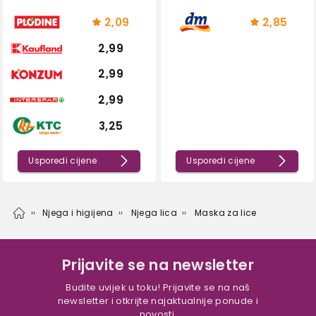
2,09
2,85
2,99
2,99
2,99
3,25
Usporedi cijene
Usporedi cijene
Njega i higijena
Njega lica
Maska za lice
Prijavite se na newsletter
Budite uvijek u toku! Prijavite se na naš
newsletter i otkrijte najaktualnije ponude i
novosti.