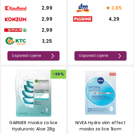
2,99
3,85
2,99
4,29
2,99
3,25
Usporedi cijene
Usporedi cijene
-
36
%
GARNIER maska za lice
NIVEA Hydra skin effect
Hyaluronic Aloe 28g
maska za lice 1kom