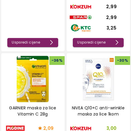
2,99
2,99
3,25
Usporedi cijene
Usporedi cijene
-
36
%
-
30
%
GARNIER maska za lice
NIVEA Q10+C anti-wrinkle
Vitamin C 28g
maska za lice 1kom
2,09
3,00