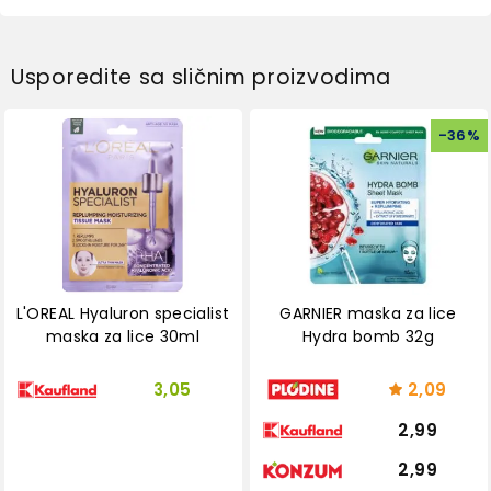
Usporedite sa sličnim proizvodima
-
36
%
L'OREAL Hyaluron specialist
GARNIER maska za lice
maska za lice 30ml
Hydra bomb 32g
3,05
2,09
2,99
2,99