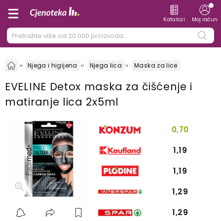
Katalozi
Moj račun
Njega i higijena
Njega lica
Maska za lice
EVELINE Detox maska za čišćenje i
matiranje lica 2x5ml
0,70
1,19
1,19
1,29
1,29