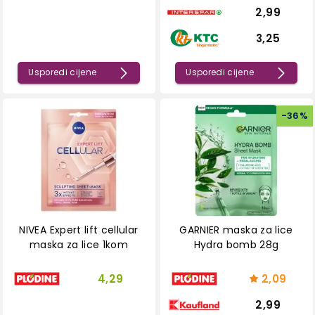
2,99
3,25
Usporedi cijene
Usporedi cijene
-
36
%
NIVEA Expert lift cellular
GARNIER maska za lice
maska za lice 1kom
Hydra bomb 28g
4,29
2,09
2,99