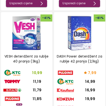
Usporedi cijene
Usporedi cijene
-
41
%
-
61
%
VESH deterdžent za rublje
DASH Power deterdžent za
40 pranja (3kg)
rublje 42 pranja (2,1kg)
10,99
7,99
11,19
14,99
11,79
16,99
11,85
19,99
HPM