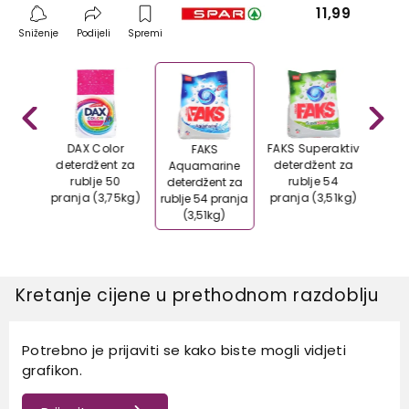
11,99
Sniženje
Podijeli
Spremi
ive
DAX Color
FAKS Superaktiv
FRO
FAKS
nt za
deterdžent za
deterdžent za
vera
Aquamarine
 50
rublje 50
rublje 54
(
deterdžent za
,75kg)
pranja (3,75kg)
pranja (3,51kg)
rublje 54 pranja
(3,51kg)
Kretanje cijene u prethodnom razdoblju
Potrebno je prijaviti se kako biste mogli vidjeti
grafikon.