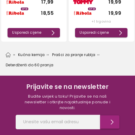
17,99
19,99
SPM
HPM
18,55
19,99
+1 trgovina
Usporedi cijene
Usporedi cijene
Kućna kemija
Prašci za pranje rublja
Deterdženti do 60 pranja
Prijavite se na newsletter
Budite uvijek u toku! Prijavite se na naš
newsletter i otkrijte najaktualnije ponude i
novosti.