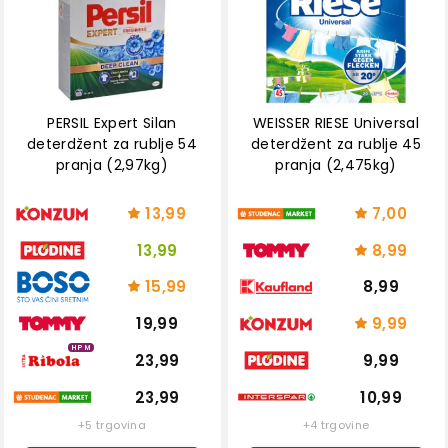
PERSIL Expert Silan
WEISSER RIESE Universal
deterdžent za rublje 54
deterdžent za rublje 45
pranja (2,97kg)
pranja (2,475kg)
13,99
7,00
13,99
8,99
15,99
8,99
19,99
9,99
HPM
23,99
9,99
23,99
10,99
+5 trgovina
+4 trgovine