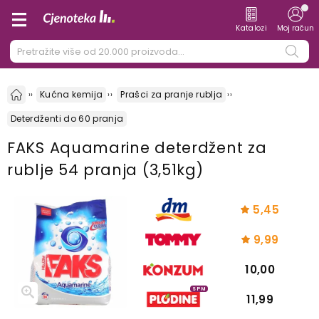
Katalozi
Moj račun
Kućna kemija
Prašci za pranje rublja
Deterdženti do 60 pranja
FAKS Aquamarine deterdžent za
rublje 54 pranja (3,51kg)
5,45
9,99
10,00
SPM
11,99