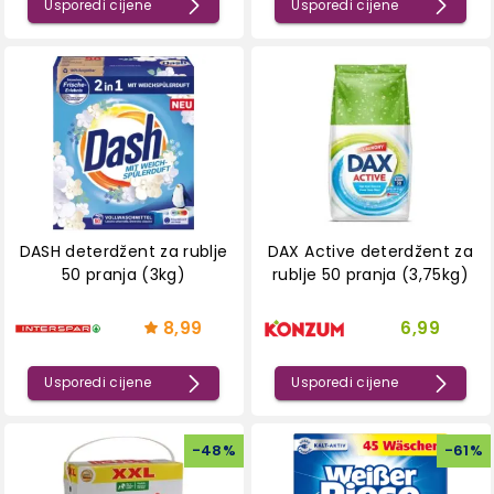
Usporedi cijene
Usporedi cijene
DASH deterdžent za rublje
DAX Active deterdžent za
50 pranja (3kg)
rublje 50 pranja (3,75kg)
8,99
6,99
Usporedi cijene
Usporedi cijene
-
48
%
-
61
%