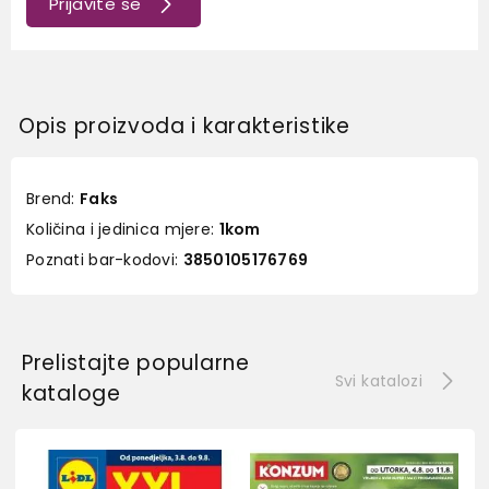
Prijavite se
Opis proizvoda i karakteristike
Brend:
Faks
Količina i jedinica mjere:
1kom
Poznati bar-kodovi:
3850105176769
Prelistajte popularne
Svi katalozi
kataloge