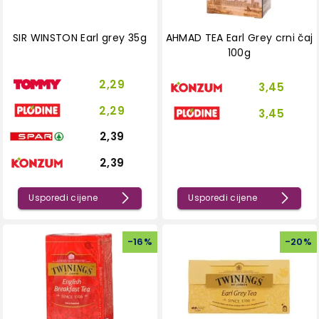
SIR WINSTON Earl grey 35g
AHMAD TEA Earl Grey crni čaj
100g
2,29
3,45
2,29
3,45
2,39
2,39
Usporedi cijene
Usporedi cijene
-
16
%
-
20
%