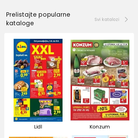
Prelistajte popularne
Svi katalozi
kataloge
Lidl
Konzum