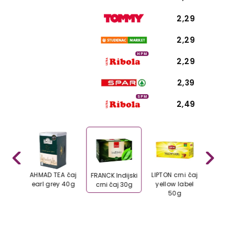
2,29
2,29
HPM
2,29
2,39
SPM
2,49
TEA
AHMAD TEA čaj
LIPTON crni čaj
SIR
FRANCK Indijski
la
earl grey 40g
yellow label
Earl
crni čaj 30g
y crni
50g
ilijom