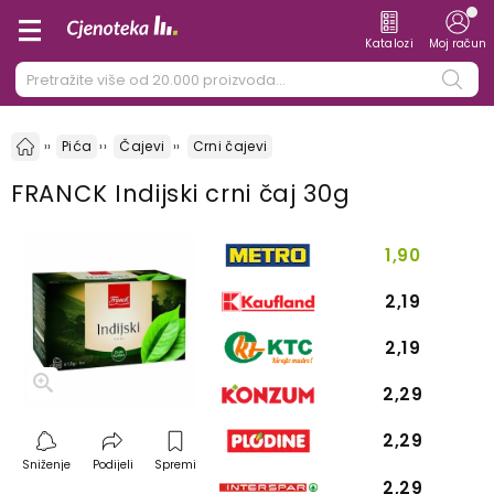
Katalozi
Moj račun
Pića
Čajevi
Crni čajevi
FRANCK Indijski crni čaj 30g
1,90
2,19
2,19
2,29
2,29
Sniženje
Podijeli
Spremi
2,29