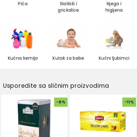
Pića
Slatkiši i
Njega i
grickalice
higijena
Kućna kemija
Kutak za bebe
Kućni ljubimci
Usporedite sa sličnim proizvodima
-
8
%
-
11
%