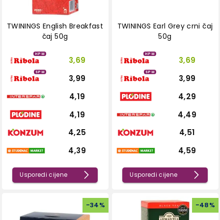
TWININGS English Breakfast
TWININGS Earl Grey crni čaj
čaj 50g
50g
HPM
HPM
3,69
3,69
SPM
SPM
3,99
3,99
4,19
4,29
4,19
4,49
4,25
4,51
4,39
4,59
Usporedi cijene
Usporedi cijene
-
34
%
-
48
%