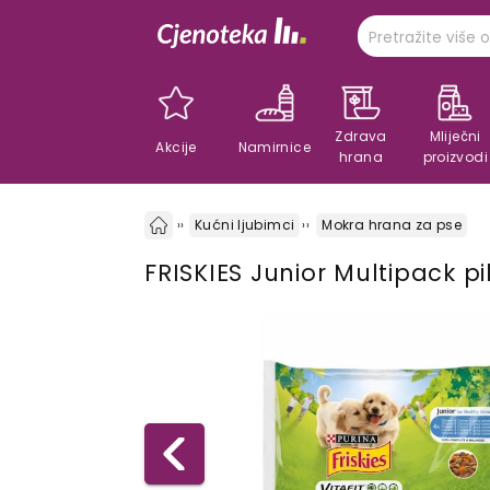
Zdrava
Mliječni
Akcije
Namirnice
hrana
proizvodi
Kućni ljubimci
Mokra hrana za pse
FRISKIES Junior Multipack pi