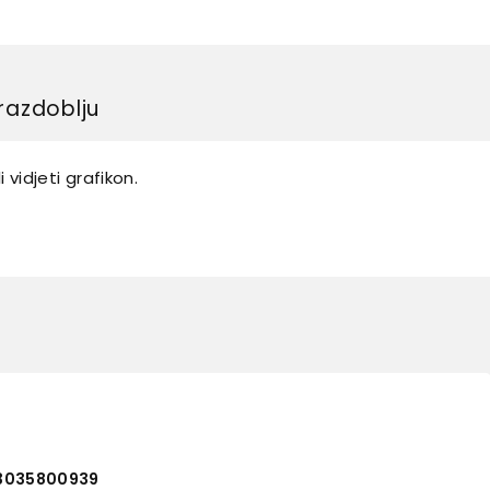
razdoblju
 vidjeti grafikon.
13035800939