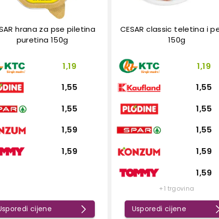
SAR hrana za pse piletina
CESAR classic teletina i p
puretina 150g
150g
1,19
1,19
1,55
1,55
1,55
1,55
1,59
1,55
1,59
1,59
1,59
+1 trgovina
Usporedi cijene
Usporedi cijene