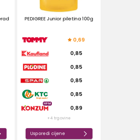
erad
PEDIGREE Junior piletina 100g
0,69
0,85
0,85
0,85
0,85
HPM
0,89
+4 trgovine
Usporedi cijene