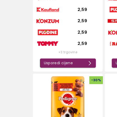
2,59
2,59
2,59
2,59
+3 trgovine
Usporedi cijene
-
30
%