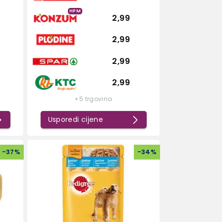
HPM
2,99
2,99
2,99
2,99
+5 trgovina
Usporedi cijene
-
37
%
-
34
%