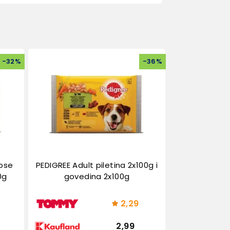
-
32
%
-
36
%
 pse
PEDIGREE Adult piletina 2x100g i
0g
govedina 2x100g
2,29
2,99