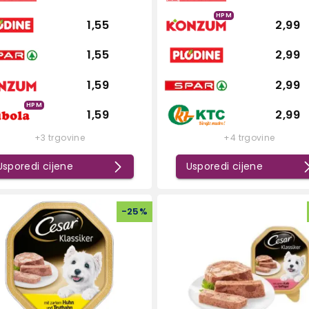
HPM
1,55
2,99
1,55
2,99
1,59
2,99
HPM
1,59
2,99
+3 trgovine
+4 trgovine
Usporedi cijene
Usporedi cijene
-
25
%