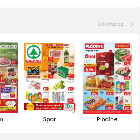
e
Svi katalozi
m
Spar
Plodine