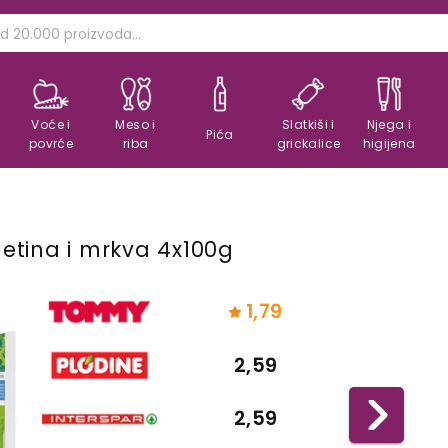
Voće i
Meso i
Slatkiši i
Njega i
Pića
povrće
riba
grickalice
higijena
letina i mrkva 4x100g
1,79
2,59
2,59