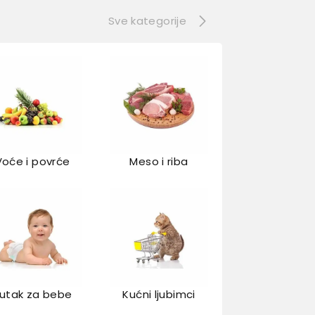
Sve kategorije
Voće i povrće
Meso i riba
utak za bebe
Kućni ljubimci