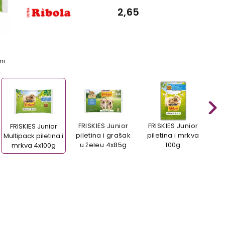
2,65
mi
FRISKIES Junior
FRISKIES Junior
FR
FRISKIES Junior
piletina i grašak
piletina i mrkva
pil
Multipack piletina i
u želeu 4x85g
100g
mrkva 4x100g