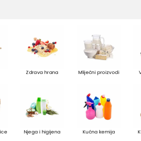
Zdrava hrana
Mliječni proizvodi
lice
Njega i higijena
Kućna kemija
K