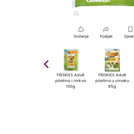
Sniženje
Podijeli
Spre
t
FRISKIES Adult
FRISKIES Adult
FRISKIES Adult
ku
piletina i janjetina
piletina i mrkva
piletina u umaku
4x100g
100g
85g