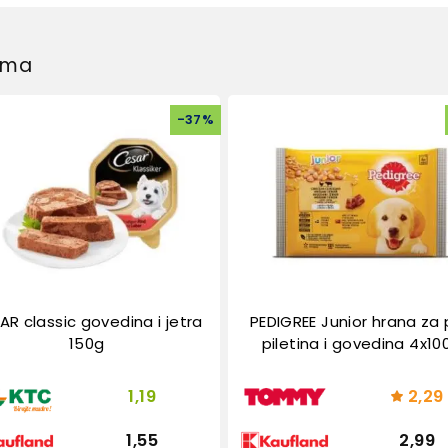
dima
-
37
%
AR classic govedina i jetra
PEDIGREE Junior hrana za
150g
piletina i govedina 4x10
1,19
2,29
1,55
2,99