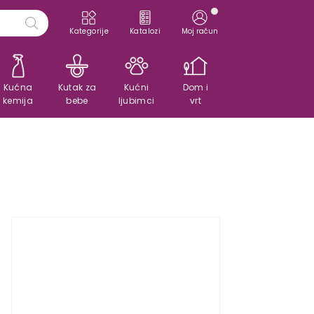
Kategorije
Katalozi
Moj račun
Kućna
Kutak za
Kućni
Dom i
kemija
bebe
ljubimci
vrt