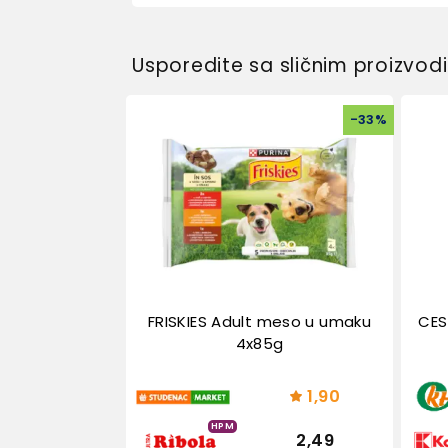
Usporedite sa sličnim proizvo
-
33
%
FRISKIES Adult meso u umaku
CES
4x85g
1,90
HPM
2,49