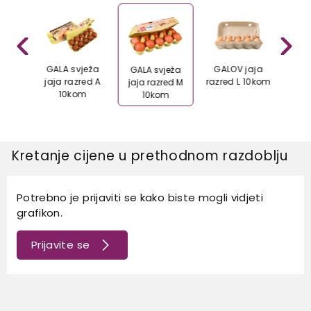
aja
GALA svježa
GALOV jaja
GA
GALA svježa
10kom
jaja razred A
razred L 10kom
razr
jaja razred M
10kom
10kom
Kretanje cijene u prethodnom razdoblju
Potrebno je prijaviti se kako biste mogli vidjeti
grafikon.
Prijavite se