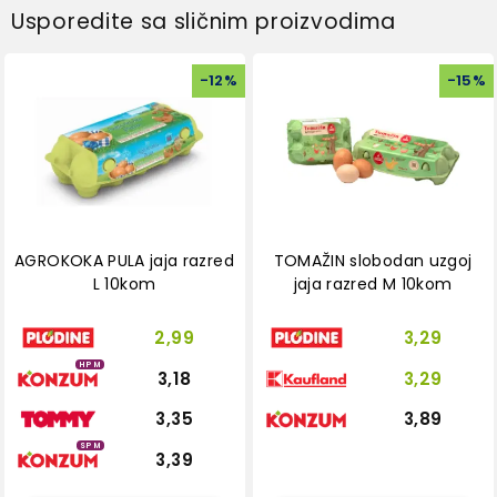
Usporedite sa sličnim proizvodima
-
12
%
-
15
%
AGROKOKA PULA jaja razred
TOMAŽIN slobodan uzgoj
L 10kom
jaja razred M 10kom
2,99
3,29
HPM
3,18
3,29
3,35
3,89
SPM
3,39