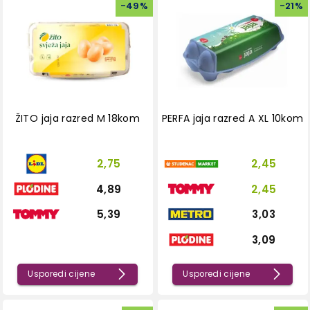
-
49
%
-
21
%
ŽITO jaja razred M 18kom
PERFA jaja razred A XL 10kom
2,75
2,45
4,89
2,45
5,39
3,03
3,09
Usporedi cijene
Usporedi cijene