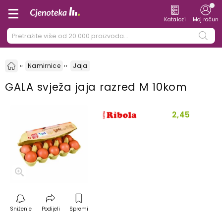
Katalozi
Moj račun
Namirnice
Jaja
GALA svježa jaja razred M 10kom
2,45
Sniženje
Podijeli
Spremi