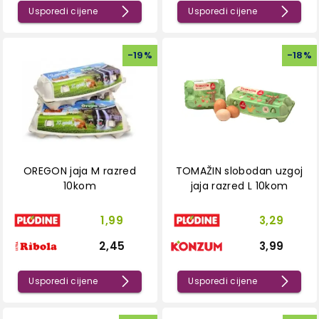
Usporedi cijene
Usporedi cijene
-
19
%
-
18
%
OREGON jaja M razred
TOMAŽIN slobodan uzgoj
10kom
jaja razred L 10kom
1,99
3,29
2,45
3,99
Usporedi cijene
Usporedi cijene