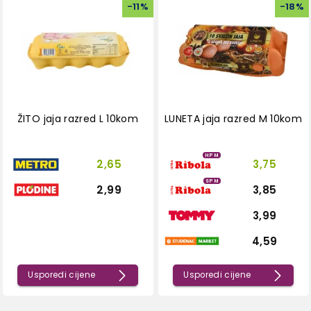
-
11
%
-
18
%
ŽITO jaja razred L 10kom
LUNETA jaja razred M 10kom
HPM
2,65
3,75
SPM
2,99
3,85
3,99
4,59
Usporedi cijene
Usporedi cijene