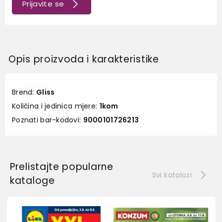
Prijavite se
Opis proizvoda i karakteristike
Brend:
Gliss
Količina i jedinica mjere:
1kom
Poznati bar-kodovi:
9000101726213
Prelistajte popularne
Svi katalozi
kataloge