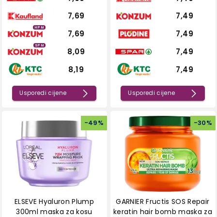
7,69
7,49
HPM
7,69
7,49
SPM
8,09
7,49
8,19
7,49
Usporedi cijene
Usporedi cijene
-
49
%
-
30
%
ELSEVE Hyaluron Plump
GARNIER Fructis SOS Repair
300ml maska za kosu
keratin hair bomb maska za