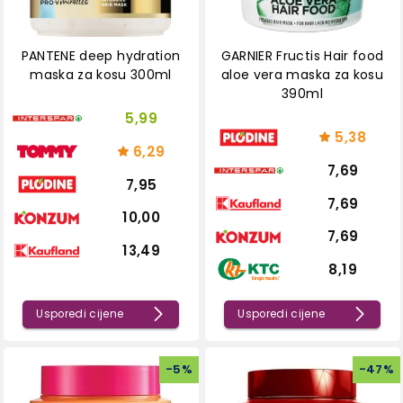
PANTENE deep hydration
GARNIER Fructis Hair food
maska za kosu 300ml
aloe vera maska za kosu
390ml
5,99
5,38
6,29
7,69
7,95
7,69
10,00
7,69
13,49
8,19
Usporedi cijene
Usporedi cijene
-
5
%
-
47
%