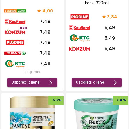
kosu 320ml
4,00
3,84
7,49
5,49
HPM
7,49
5,49
7,49
5,49
7,49
7,49
+1 trgovina
Usporedi cijene
Usporedi cijene
-
56
%
-
34
%