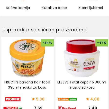
Kućna kemija
Kutak za bebe
Kućni ljubimci
Usporedite sa sličnim proizvodima
-
34
%
-
47
%
FRUCTIS banana hair food
ELSEVE Total Repair 5 300ml
390ml maska za kosu
maska za kosu
5,38
4,00
7,69
7,49