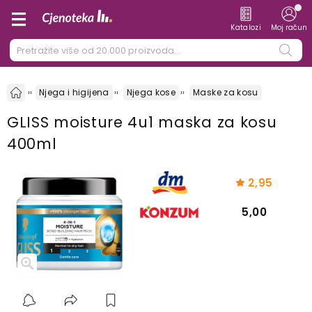
Katalozi
Moj račun
Njega i higijena
Njega kose
Maske za kosu
GLISS moisture 4u1 maska za kosu
400ml
2,95
5,00