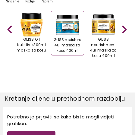
Sniženje
Podijeli
Spremi
 shine
GLISS Oil
GLISS
GLISS moisture
 kosu
Nutritive 300ml
nourishment
reg
4u1 maska za
l
maska za kosu
4u1 maska za
4u1 
kosu 400ml
kosu 400ml
kos
Kretanje cijene u prethodnom razdoblju
Potrebno je prijaviti se kako biste mogli vidjeti
grafikon.