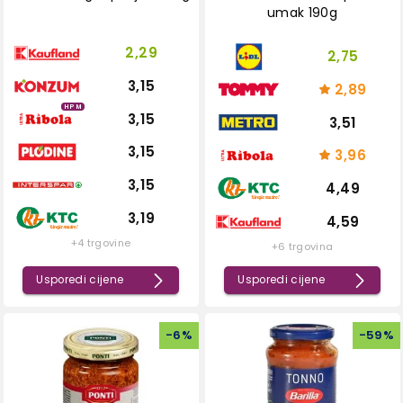
umak 190g
2,29
2,75
3,15
2,89
HPM
3,15
3,51
3,15
3,96
3,15
4,49
3,19
4,59
+4 trgovine
+6 trgovina
Usporedi cijene
Usporedi cijene
-
6
%
-
59
%