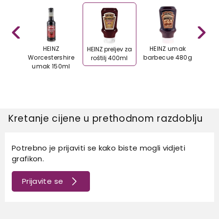
 Wok
HEINZ
HEINZ umak
HRUS
HEINZ preljev za
seli
Worcestershire
barbecue 480g
ch
roštilj 400ml
40ml
umak 150ml
um
Kretanje cijene u prethodnom razdoblju
Potrebno je prijaviti se kako biste mogli vidjeti
grafikon.
Prijavite se