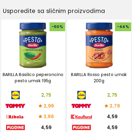
Usporedite sa sličnim proizvodima
-
50
%
-
44
%
BARILLA Basilico peperoncino
BARILLA Rosso pesto umak
pesto umak 195g
200g
2,75
2,75
2,99
2,79
3,96
4,59
4,59
4,59