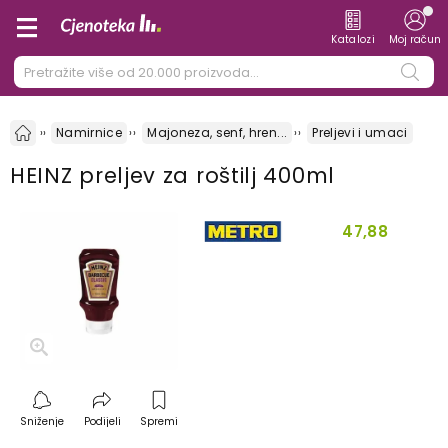
Katalozi
Moj račun
Namirnice
Majoneza, senf, hren...
Preljevi i umaci
HEINZ preljev za roštilj 400ml
47,88
Sniženje
Podijeli
Spremi