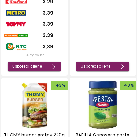
3,29
3,39
3,39
3,39
3,39
+4 trgovine
Usporedi cijene
Usporedi cijene
-
43
%
-
48
%
THOMY burger preljev 220g
BARILLA Genovese pesto