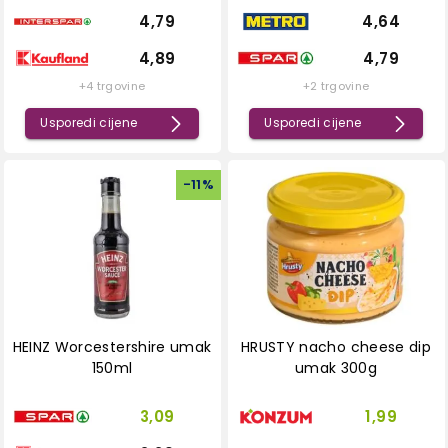
4,79
4,64
4,89
4,79
+4 trgovine
+2 trgovine
Usporedi cijene
Usporedi cijene
-
11
%
HEINZ Worcestershire umak
HRUSTY nacho cheese dip
150ml
umak 300g
3,09
1,99