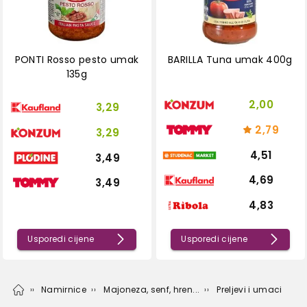
PONTI Rosso pesto umak
BARILLA Tuna umak 400g
135g
2,00
3,29
2,79
3,29
4,51
3,49
4,69
3,49
4,83
Usporedi cijene
Usporedi cijene
Namirnice
Majoneza, senf, hren...
Preljevi i umaci