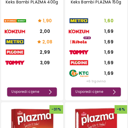
Keks Bambi PLAZMA 400g
Keks Bambi PLAZMA 150g
1,90
1,60
2,00
1,69
HPM
2,08
1,69
2,99
1,69
3,09
1,69
1,69
+6 trgovina
Usporedi cijene
Usporedi cijene
-
31
%
-
6
%