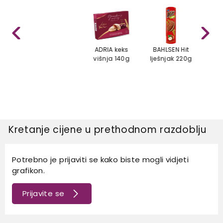
ADRIA keks
BAHLSEN Hit
BALV
višnja 140g
lješnjak 220g
s m
bez 
Kretanje cijene u prethodnom razdoblju
Potrebno je prijaviti se kako biste mogli vidjeti
grafikon.
Prijavite se