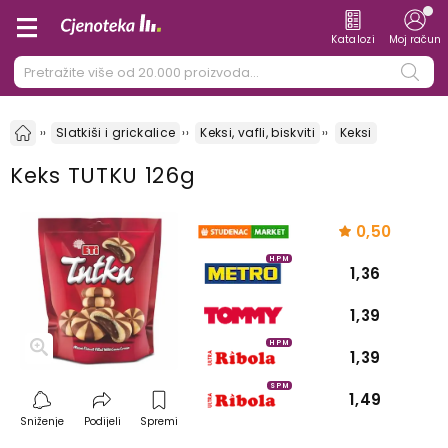
Katalozi
Moj račun
Slatkiši i grickalice
Keksi, vafli, biskviti
Keksi
Keks TUTKU 126g
0,50
HPM
1,36
1,39
HPM
1,39
SPM
1,49
Sniženje
Podijeli
Spremi