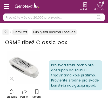
Katalozi
Moj račun
Dom i vrt
Kuhinjska oprema i posuđe
LORME ribež Classic box
Proizvod trenutačno nije
dostupan na zalihi u
trgovinama koje pratimo.
Provjerite srodne proizvode
koristeći navigaciju ispod.
Sniženje
Podijeli
Spremi