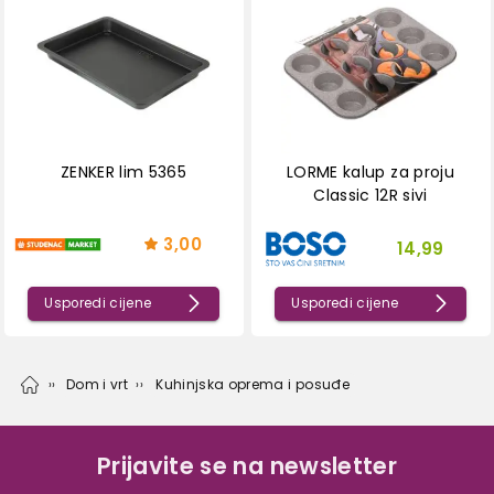
ZENKER lim 5365
LORME kalup za proju
Classic 12R sivi
3,00
14,99
Usporedi cijene
Usporedi cijene
Dom i vrt
Kuhinjska oprema i posuđe
Prijavite se na newsletter