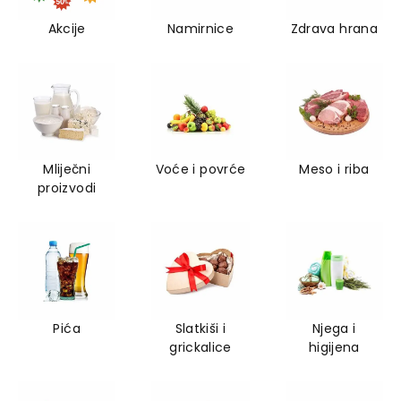
Akcije
Namirnice
Zdrava hrana
Mliječni
Voće i povrće
Meso i riba
proizvodi
Pića
Slatkiši i
Njega i
grickalice
higijena