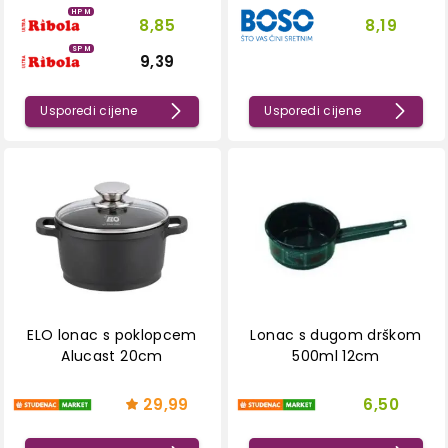
HPM
8,85
8,19
SPM
9,39
Usporedi cijene
Usporedi cijene
ELO lonac s poklopcem
Lonac s dugom drškom
Alucast 20cm
500ml 12cm
29,99
6,50