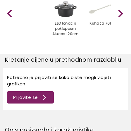
ELO lonac s
Kuhača 761
poklopcem
ind
Alucast 20cm
dže
No
Kretanje cijene u prethodnom razdoblju
Potrebno je prijaviti se kako biste mogli vidjeti
grafikon.
Prijavite se
Opis proizvoda i karakteristike