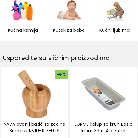
Kućna kemija
Kutak za bebe
Kućni ljubimci
Usporedite sa sličnim proizvodima
-
6
%
NAVA avan i batić za začine
LORME kalup za kruh Basic
Bambus NV10-107-026
krom 33 x 14 x 7 cm