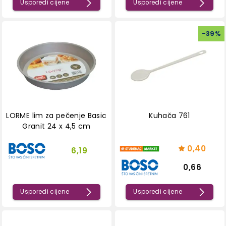
Usporedi cijene
Usporedi cijene
-
39
%
LORME lim za pečenje Basic
Kuhača 761
Granit 24 x 4,5 cm
0,40
6,19
0,66
Usporedi cijene
Usporedi cijene