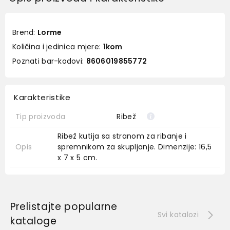
Brend:
Lorme
Količina i jedinica mjere:
1kom
Poznati bar-kodovi:
8606019855772
Karakteristike
Tip proizvoda
Ribež
Ribež kutija sa stranom za ribanje i 
Opis
spremnikom za skupljanje. Dimenzije: 16,5 
x 7 x 5 cm.
Prelistajte popularne
Svi katalozi
kataloge