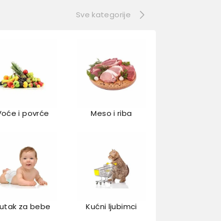
Sve kategorije
Voće i povrće
Meso i riba
utak za bebe
Kućni ljubimci