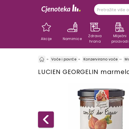
Zdrava
Mliječni
Akcije
Namirnice
hrana
proizvodi
Voće i povrće
Konzervirano voće
M
LUCIEN GEORGELIN marmel