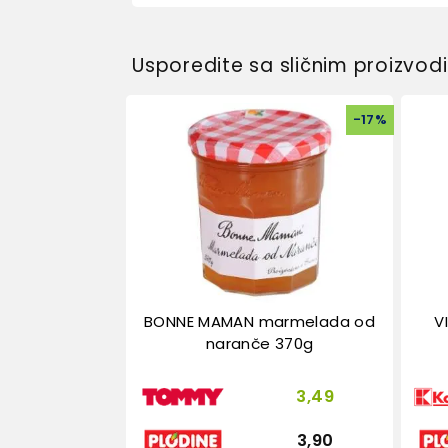
Usporedite sa sličnim proizvo
-
17
%
BONNE MAMAN marmelada od
V
naranče 370g
3,49
3,90