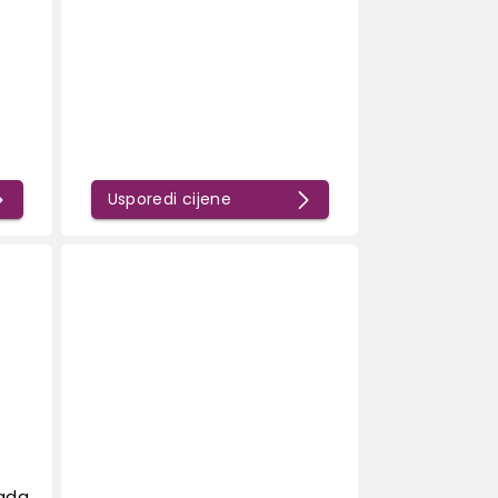
Usporedi cijene
ada