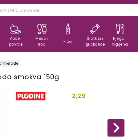
Voće i
Meso i
Slatkiši i
Njega i
Pića
povrće
riba
grickalice
higijena
armelade
ada smokva 150g
2,29