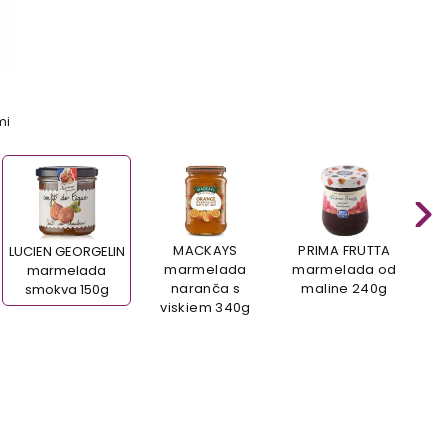
mi
MACKAYS
PRIMA FRUTTA
P
LUCIEN GEORGELIN
marmelada
marmelada od
marmelada
naranča s
maline 240g
š
smokva 150g
viskiem 340g