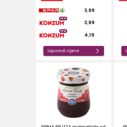
3,99
HPM
3,99
SPM
4,19
Usporedi cijene
PRIMA FRUTTA marmelada od
P