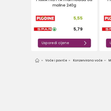
maline 240g
5,55
5,79
Usporedi cijene
Voće i povrće
Konzervirano voće
M