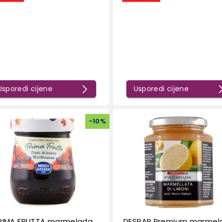
Usporedi cijene
Usporedi cijene
-
10
%
RIMA FRUTTA marmelada
DESPAR Premium marmel