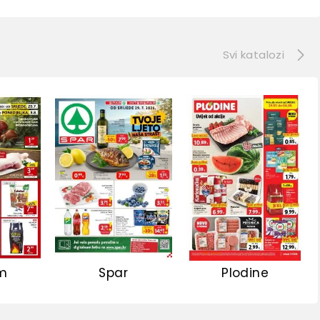
e
Svi katalozi
m
Spar
Plodine