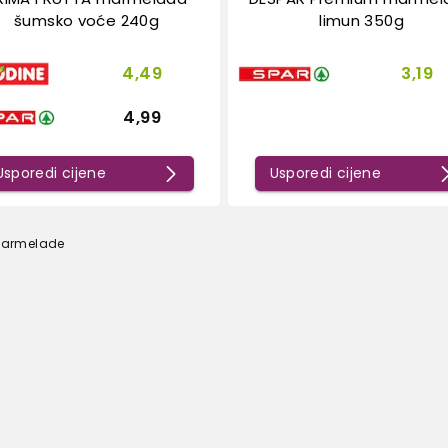
šumsko voće 240g
limun 350g
4,49
3,19
4,99
Usporedi cijene
Usporedi cijene
armelade