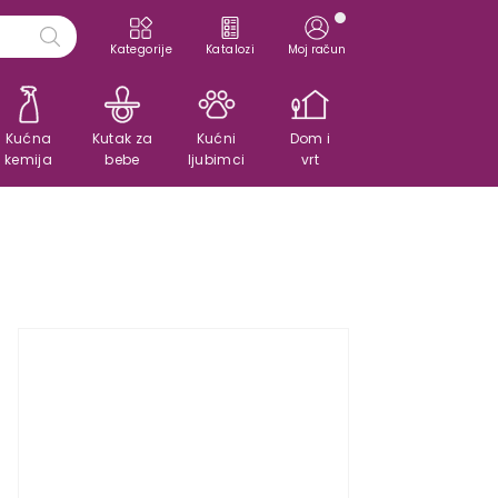
Kategorije
Katalozi
Moj račun
Kućna
Kutak za
Kućni
Dom i
kemija
bebe
ljubimci
vrt