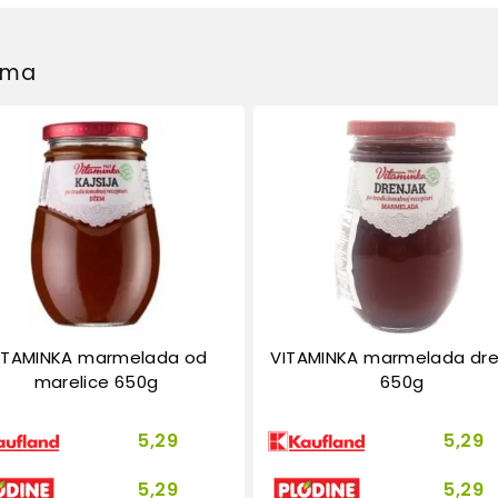
dima
ITAMINKA marmelada od
VITAMINKA marmelada dre
marelice 650g
650g
5,29
5,29
5,29
5,29