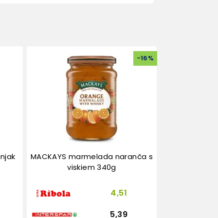
-
16
%
njak
MACKAYS marmelada naranča s
viskiem 340g
4,51
5,39