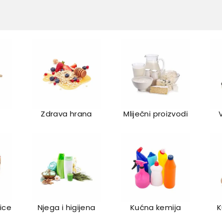
Zdrava hrana
Mliječni proizvodi
lice
Njega i higijena
Kućna kemija
K