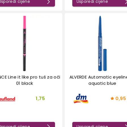
Usporedi cijene
Usporedi cijene
CE Line it like pro tuš za oči
ALVERDE Automatic eyeline
01 black
aquatic blue
1,75
0,95
Usporedi cijene
Usporedi cijene