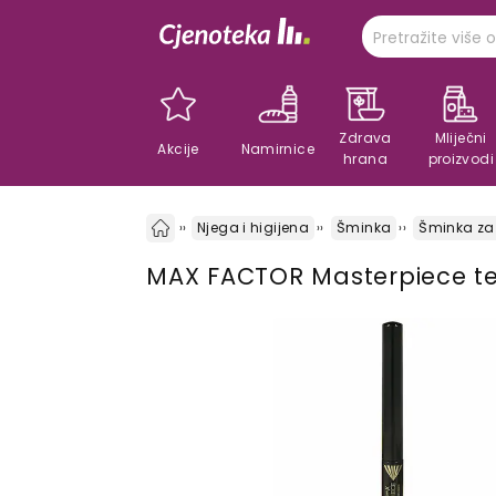
Zdrava
Mliječni
Akcije
Namirnice
hrana
proizvodi
Njega i higijena
Šminka
Šminka za
MAX FACTOR Masterpiece tek