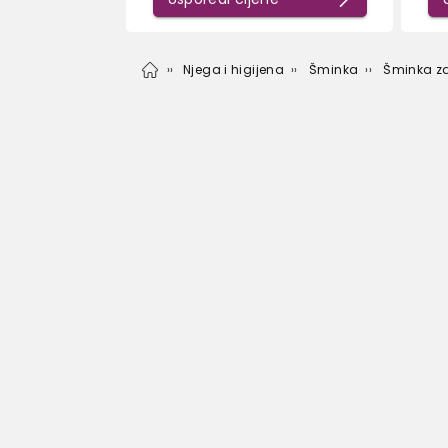
Njega i higijena
Šminka
Šminka za