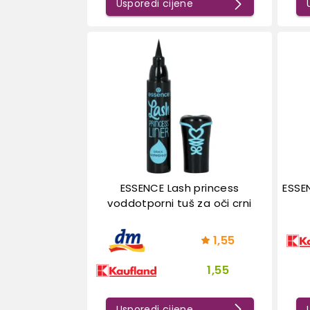
Usporedi cijene
ESSENCE Lash princess
ESSEN
voddotporni tuš za oči crni
1,55
1,55
Usporedi cijene