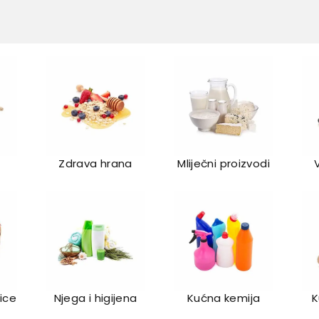
Zdrava hrana
Mliječni proizvodi
lice
Njega i higijena
Kućna kemija
K