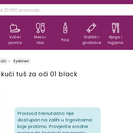
Voće i
Meso i
Slatkiši i
Njega i
Pića
povrće
riba
grickalice
higijena
 oči
Eyelineri
ući tuš za oči 01 black
Proizvod trenutačno nije
dostupan na zalihi u trgovinama
koje pratimo. Provjerite srodne
proizvode koristeći navigaciju