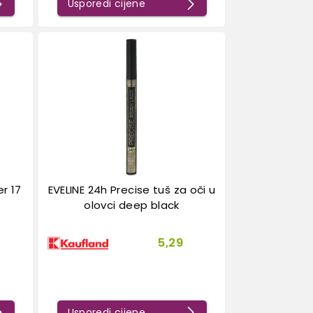
Usporedi cijene
r 17
EVELINE 24h Precise tuš za oči u
olovci deep black
5,29
Usporedi cijene