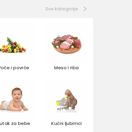
Sve kategorije
Voće i povrće
Meso i riba
utak za bebe
Kućni ljubimci