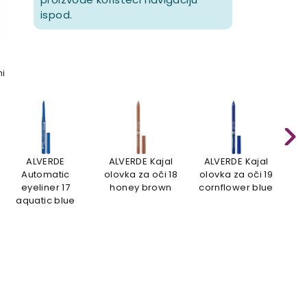
ispod.
mi
ALVERDE
ALVERDE Kajal
ALVERDE Kajal
E
Automatic
olovka za oči 18
olovka za oči 19
wi
eyeliner 17
honey brown
cornflower blue
p
aquatic blue