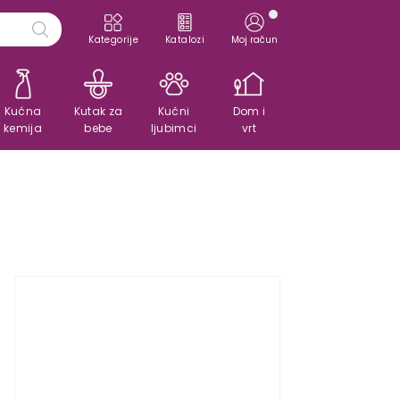
Kategorije
Katalozi
Moj račun
Kućna
Kutak za
Kućni
Dom i
kemija
bebe
ljubimci
vrt