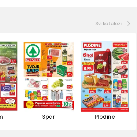
e
Svi katalozi
m
Spar
Plodine